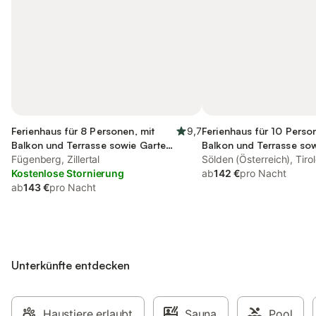
Ferienhaus für 8 Personen, mit
9,7
Ferienhaus für 10 Perso
Balkon und Terrasse sowie Garten
Balkon und Terrasse so
und Pool
Fügenberg, Zillertal
und Ausblick
Sölden (Österreich), Tiro
Kostenlose Stornierung
ab
142 €
pro Nacht
ab
143 €
pro Nacht
Unterkünfte entdecken
Haustiere erlaubt
Sauna
Pool