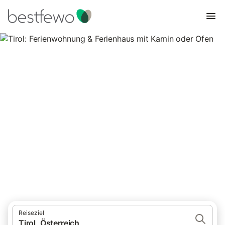
Tirol: Ferienwohnung &
Ferienhaus mit Kamin oder
Ofen
618 Unterkünfte für Ferienhäuser mit Kamin. Vergleichen und
buchen Sie zum besten Preis!
Reiseziel
Tirol, Österreich