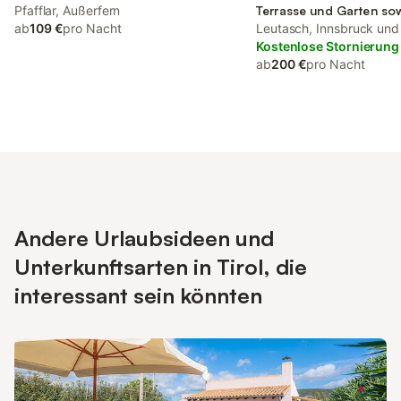
Pfafflar, Außerfern
Terrasse und Garten so
ab
109 €
pro Nacht
und Ausblick
Leutasch, Innsbruck u
Kostenlose Stornierung
ab
200 €
pro Nacht
Andere Urlaubsideen und
Unterkunftsarten in Tirol, die
interessant sein könnten