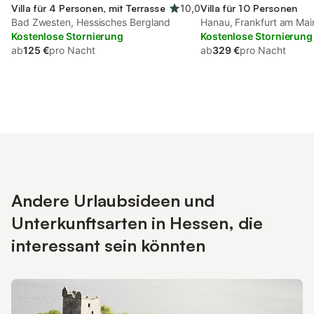
Villa für 4 Personen, mit Terrasse
10,0
Villa für 10 Personen
Bad Zwesten, Hessisches Bergland
Hanau, Frankfurt am Mai
Kostenlose Stornierung
Umgebung
Kostenlose Stornierung
ab
125 €
pro Nacht
ab
329 €
pro Nacht
Andere Urlaubsideen und
Unterkunftsarten in Hessen, die
interessant sein könnten