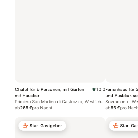
Chalet für 6 Personen, mit Garten,
10,0
Ferienhaus für 
mit Haustier
und Ausblick so
Primiero San Martino di Castrozza, Westliche
Sovramonte, Wes
Dolomiten
ab
268 €
pro Nacht
ab
86 €
pro Nach
Star-Gastgeber
Star-Ga