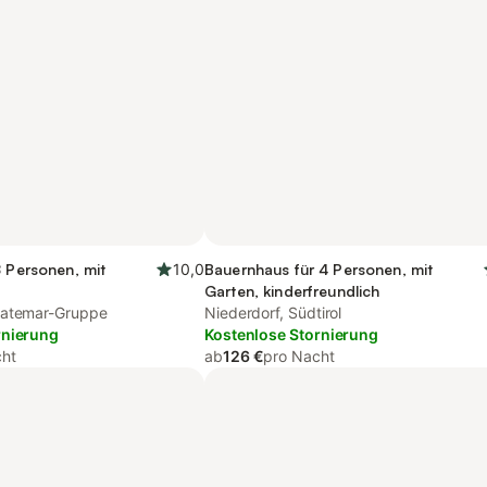
8 Personen, mit
10,0
Bauernhaus für 4 Personen, mit
Garten, kinderfreundlich
Latemar-Gruppe
Niederdorf, Südtirol
rnierung
Kostenlose Stornierung
cht
ab
126 €
pro Nacht