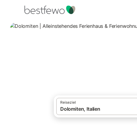
·
Ferienhäuser und Ferienwohnungen
Alpe
Dolomiten | Alle
384 Unterkünfte für Ferienhäuser in ruhig
Reiseziel