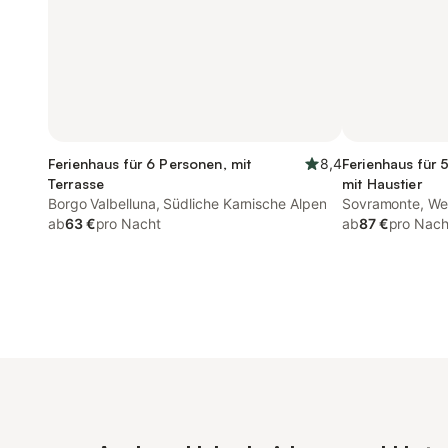
Ferienhaus für 6 Personen, mit
8,4
Ferienhaus für 
Terrasse
mit Haustier
Borgo Valbelluna, Südliche Karnische Alpen
Sovramonte, Wes
ab
63 €
pro Nacht
ab
87 €
pro Nach