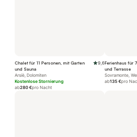
Chalet für 11 Personen, mit Garten
9,6
Ferienhaus für 
und Sauna
und Terrasse
Arsiè, Dolomiten
Sovramonte, Wes
Kostenlose Stornierung
ab
135 €
pro Nac
ab
280 €
pro Nacht