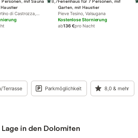
7 Personen, mit Sauna
8,7
Ferienhaus für 7 Personen, mit
 Haustier
Garten, mit Haustier
tino di Castrozza,
Pieve Tesino, Valsugana
n
rnierung
Kostenlose Stornierung
ht
ab
136 €
pro Nacht
n/Terrasse
Parkmöglichkeit
8,0
& mehr
r Lage in den Dolomiten