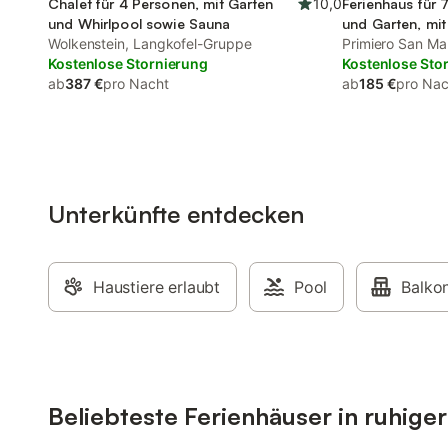
Chalet für 4 Personen, mit Garten
10,0
Ferienhaus für 
und Whirlpool sowie Sauna
und Garten, mit
Wolkenstein, Langkofel-Gruppe
Primiero San Mar
Kostenlose Stornierung
Fleimstaler Alpe
Kostenlose Sto
ab
387 €
pro Nacht
ab
185 €
pro Nac
Unterkünfte entdecken
Haustiere erlaubt
Pool
Balko
Beliebteste Ferienhäuser in ruhige