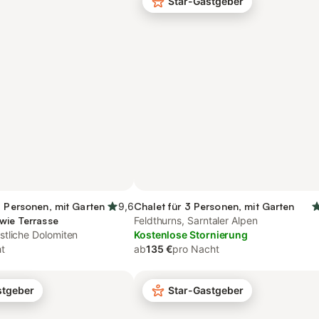
Star-Gastgeber
5 Personen, mit Garten
9,6
Chalet für 3 Personen, mit Garten
wie Terrasse
Feldthurns, Sarntaler Alpen
tliche Dolomiten
Kostenlose Stornierung
t
ab
135 €
pro Nacht
stgeber
Star-Gastgeber