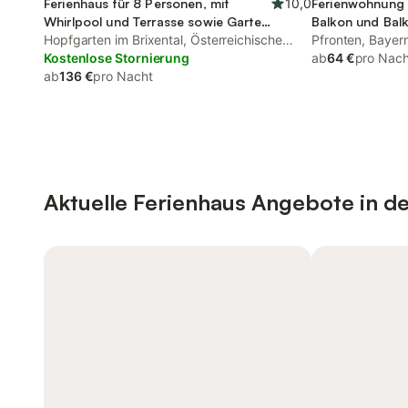
Ferienhaus für 8 Personen, mit
10,0
Ferienwohnung 
Whirlpool und Terrasse sowie Garten
Balkon und Bal
und Sauna
Hopfgarten im Brixental, Österreichische
Sauna
Pfronten, Bayer
Alpen
Kostenlose Stornierung
ab
64 €
pro Nach
ab
136 €
pro Nacht
Aktuelle Ferienhaus Angebote in d