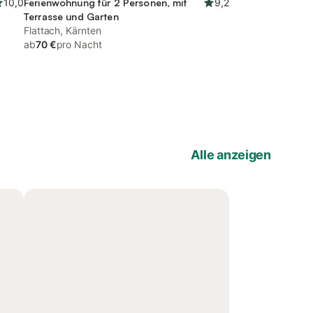
10,0
Ferienwohnung für 2 Personen, mit
9,2
Terrasse und Garten
Flattach, Kärnten
ab
70 €
pro Nacht
Alle anzeigen