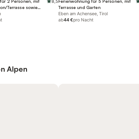
für 2 Personen, mit
8,5
Ferienwohnung für 5 Personen, mit
kon/Terrasse sowie
Terrasse und Garten
n
Eben am Achensee, Tirol
t
ab
44 €
pro Nacht
en Alpen