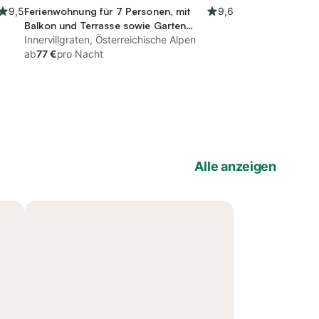
9,5
Ferienwohnung für 7 Personen, mit
9,6
Balkon und Terrasse sowie Garten
und Ausblick
Innervillgraten, Österreichische Alpen
ab
77 €
pro Nacht
Alle anzeigen