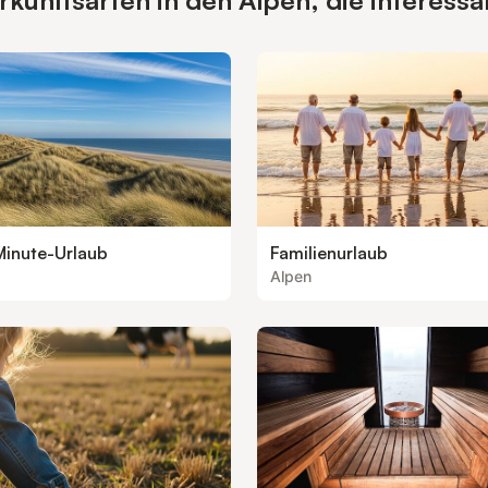
unftsarten in den Alpen, die interessa
Minute-Urlaub
Familienurlaub
Alpen