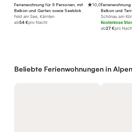
Ferienwohnung für 5 Personen, mit
10,0
Ferienwohnung 
Balkon und Garten sowie Seeblick
Balkon und Ter
Feld am See, Kärnten
und Sauna
Schönau am Kön
ab
54 €
pro Nacht
Kostenlose Sto
ab
27 €
pro Nach
Beliebte Ferienwohnungen in Alpe