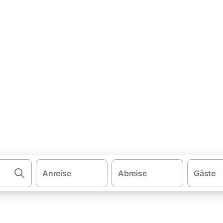
·
opa
Alpen
ser & Ferienwohnungen
en Alpen und buchen Sie zum besten Preis!
Anreise
Abreise
Gäste