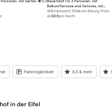
 Personen, mit Garten
9,0
Bauernhof für 3 Personen, mit
Balkon/Terrasse und Terrasse, mit
Haustier
Wißmannsdorf, Eifelkreis Bitburg-Prüm
t
ab
33 €
pro Nacht
rnet
Parkmöglichkeit
8,0
& mehr
f in der Eifel