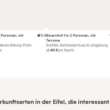
 Personen, mit
9,9
Bauernhof für 2 Personen, mit
Terrasse
elkreis Bitburg-Prüm
Eckfeld, Bernkastel-Kues & Umgebung
t
ab
40 €
pro Nacht
unftsarten in der Eifel, die interessant