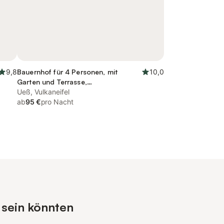
9,8
Bauernhof für 4 Personen, mit
10,0
Garten und Terrasse,
kinderfreundlich
Ueß, Vulkaneifel
ab
95 €
pro Nacht
 sein könnten