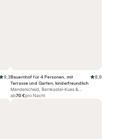
9,3
Bauernhof für 4 Personen, mit
8,9
Terrasse und Garten, kinderfreundlich
Manderscheid, Bernkastel-Kues &
Umgebung
ab
70 €
pro Nacht