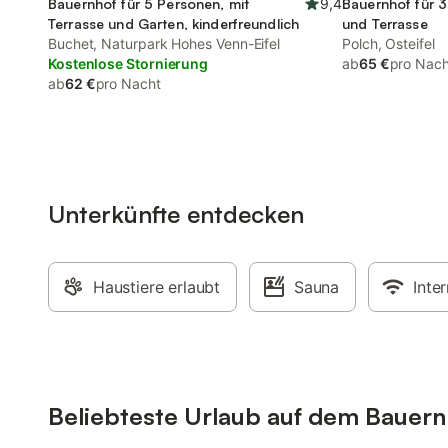
Bauernhof für 5 Personen, mit
9,4
Bauernhof für 3
Terrasse und Garten, kinderfreundlich
und Terrasse
Buchet, Naturpark Hohes Venn-Eifel
Polch, Osteifel
Kostenlose Stornierung
ab
65 €
pro Nach
ab
62 €
pro Nacht
Unterkünfte entdecken
Haustiere erlaubt
Sauna
Inte
Beliebteste Urlaub auf dem Bauernho