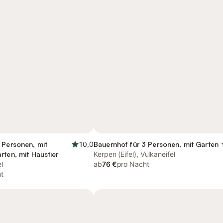
 Personen, mit
10,0
Bauernhof für 3 Personen, mit Garten
rten, mit Haustier
Kerpen (Eifel), Vulkaneifel
l
ab
76 €
pro Nacht
t