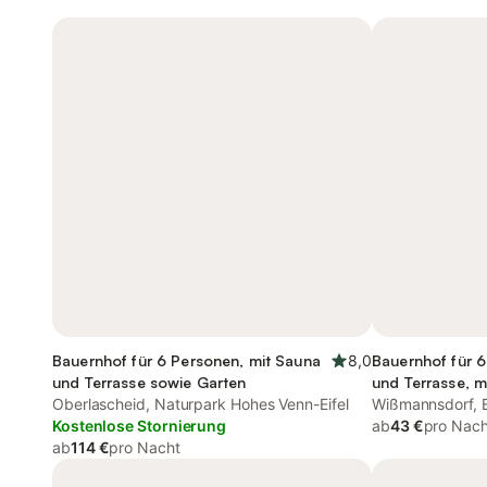
Bauernhof für 6 Personen, mit Sauna
8,0
Bauernhof für 6
und Terrasse sowie Garten
und Terrasse, m
Oberlascheid, Naturpark Hohes Venn-Eifel
Wißmannsdorf, E
Kostenlose Stornierung
ab
43 €
pro Nach
ab
114 €
pro Nacht