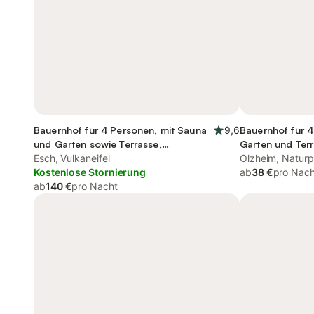
Bauernhof für 4 Personen, mit Sauna
9,6
Bauernhof für 4
und Garten sowie Terrasse,
Garten und Ter
kinderfreundlich
Esch, Vulkaneifel
Olzheim, Naturp
Kostenlose Stornierung
ab
38 €
pro Nach
ab
140 €
pro Nacht