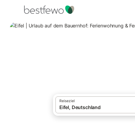
·
Ferienhäuser und Ferienwohnungen
Deut
Eifel | Urlaub au
235 Unterkünfte für Urlaub auf dem Bauer
Reiseziel