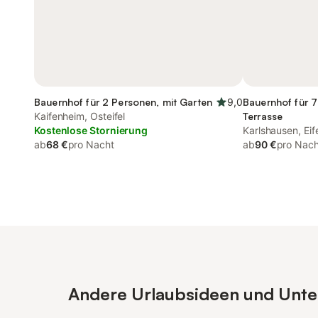
Bauernhof für 2 Personen, mit Garten
9,0
Bauernhof für 7
Kaifenheim, Osteifel
Terrasse
Kostenlose Stornierung
Karlshausen, Eif
ab
68 €
pro Nacht
ab
90 €
pro Nach
Andere Urlaubsideen und Unterk