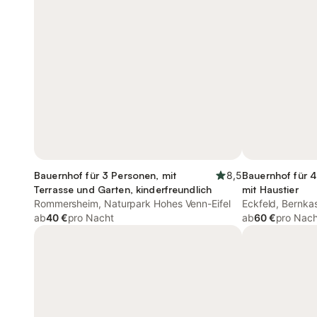
Bauernhof für 3 Personen, mit
8,5
Bauernhof für 4
Terrasse und Garten, kinderfreundlich
mit Haustier
Rommersheim, Naturpark Hohes Venn-Eifel
Eckfeld, Bernk
ab
40 €
pro Nacht
ab
60 €
pro Nach