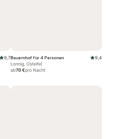
9,7
Bauernhof für 4 Personen
9,4
Lonnig, Osteifel
ab
70 €
pro Nacht