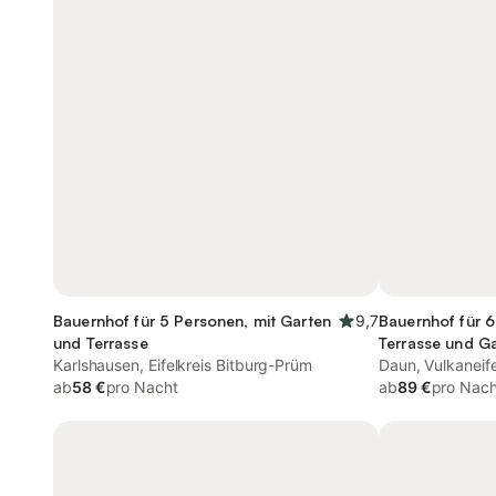
Bauernhof für 5 Personen, mit Garten
9,7
Bauernhof für 6
und Terrasse
Terrasse und Ga
Karlshausen, Eifelkreis Bitburg-Prüm
Daun, Vulkaneife
ab
58 €
pro Nacht
ab
89 €
pro Nach