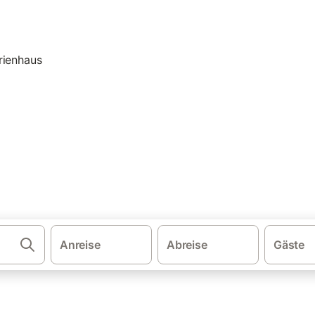
·
·
schland
Rheinland-Pfalz
Urlaub auf dem Bauernhof in der Eifel
f dem Bauernhof: Ferienwohnu
nhof. Vergleichen und buchen Sie zum besten Preis!
Anreise
Abreise
Gäste