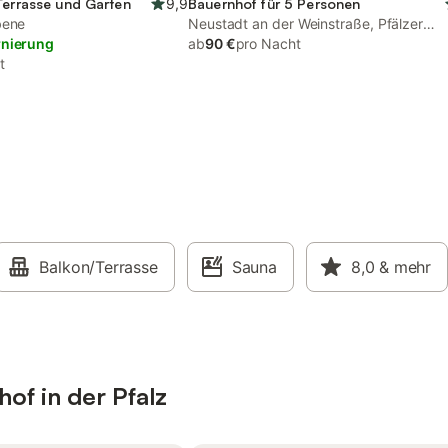
Terrasse und Garten
9,9
Bauernhof für 5 Personen
bene
Neustadt an der Weinstraße, Pfälzer
rnierung
Rheinebene
ab
90 €
pro Nacht
t
Balkon/Terrasse
Sauna
8,0
& mehr
of in der Pfalz