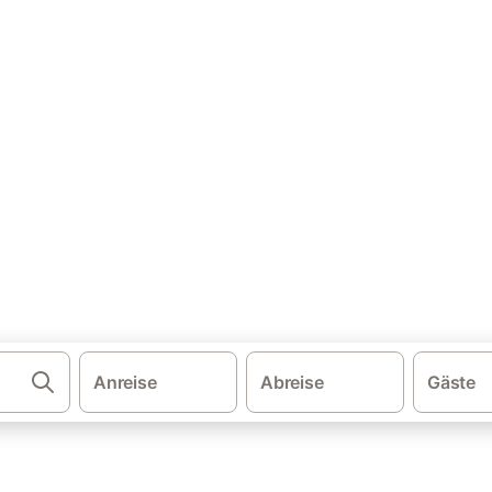
·
·
schland
Rheinland-Pfalz
Urlaub auf dem Bauernhof in der Pfalz
n der Pfalz
nhof. Vergleichen und buchen Sie zum besten Preis!
Anreise
Abreise
Gäste