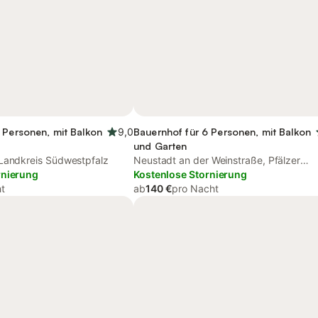
 Personen, mit Balkon
9,0
Bauernhof für 6 Personen, mit Balkon
und Garten
Landkreis Südwestpfalz
Neustadt an der Weinstraße, Pfälzer
rnierung
Weinland
Kostenlose Stornierung
t
ab
140 €
pro Nacht