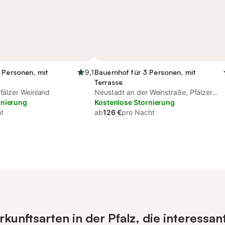
 Personen, mit
9,1
Bauernhof für 3 Personen, mit
Terrasse
Pfälzer Weinland
Neustadt an der Weinstraße, Pfälzer
rnierung
Rheinebene
Kostenlose Stornierung
t
ab
126 €
pro Nacht
unftsarten in der Pfalz, die interessan