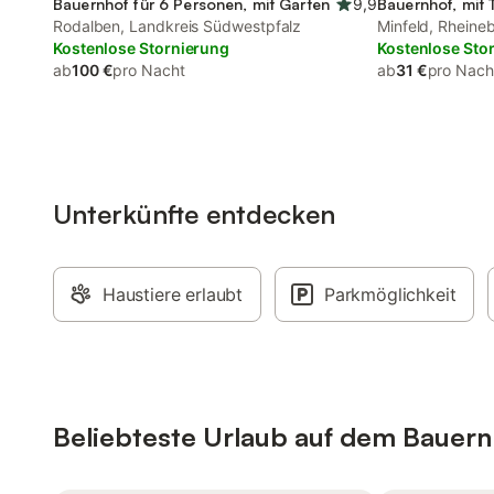
Bauernhof für 6 Personen, mit Garten
9,9
Bauernhof, mit 
Rodalben, Landkreis Südwestpfalz
Minfeld, Rheine
Kostenlose Stornierung
Kostenlose Sto
ab
100 €
pro Nacht
ab
31 €
pro Nach
Unterkünfte entdecken
Haustiere erlaubt
Parkmöglichkeit
Beliebteste Urlaub auf dem Bauernh