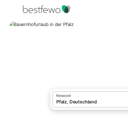
·
Ferienhäuser und Ferienwohnungen
Deut
Bauernhofurlaub i
104 Unterkünfte für Urlaub auf dem Bauer
Reiseziel