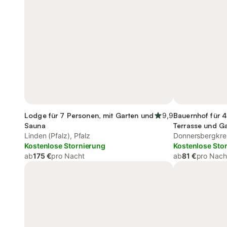
Lodge für 7 Personen, mit Garten und
9,9
Bauernhof für 4
Sauna
Terrasse und G
Linden (Pfalz), Pfalz
Donnersbergkre
Kostenlose Stornierung
Kostenlose Sto
ab
175 €
pro Nacht
ab
81 €
pro Nach