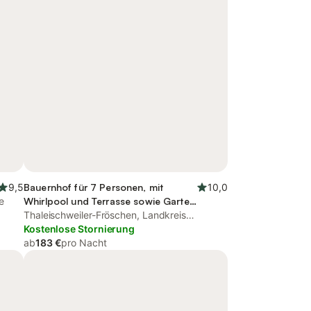
9,5
Bauernhof für 7 Personen, mit
10,0
e
Whirlpool und Terrasse sowie Garten
und Sauna
Thaleischweiler-Fröschen, Landkreis
Südwestpfalz
Kostenlose Stornierung
ab
183 €
pro Nacht