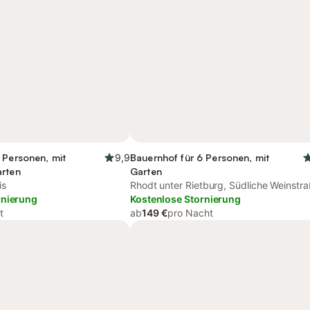
 Personen, mit
9,9
Bauernhof für 6 Personen, mit
arten
Garten
is
Rhodt unter Rietburg, Südliche Weinstr
rnierung
Kostenlose Stornierung
t
ab
149 €
pro Nacht