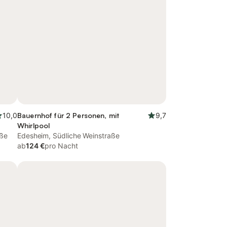
10,0
Bauernhof für 2 Personen, mit
9,7
Whirlpool
aße
Edesheim, Südliche Weinstraße
ab
124 €
pro Nacht