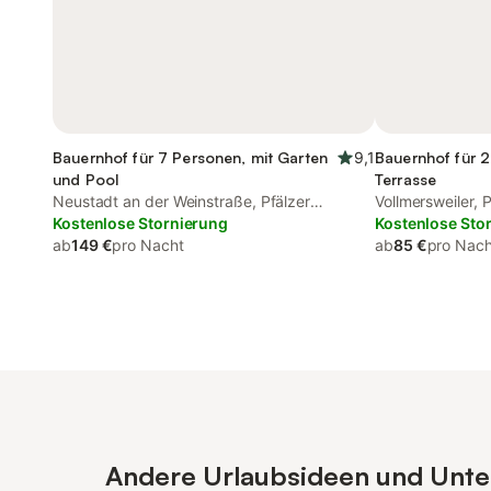
Bauernhof für 7 Personen, mit Garten
9,1
Bauernhof für 2
und Pool
Terrasse
Neustadt an der Weinstraße, Pfälzer
Vollmersweiler, 
Rheinebene
Kostenlose Stornierung
Kostenlose Sto
ab
149 €
pro Nacht
ab
85 €
pro Nach
Andere Urlaubsideen und Unterk