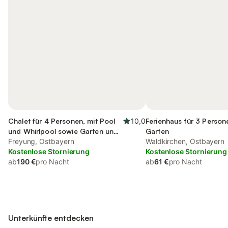
Chalet für 4 Personen, mit Pool
10,0
Ferienhaus für 3 Person
und Whirlpool sowie Garten und
Garten
Sauna
Freyung, Ostbayern
Waldkirchen, Ostbayern
Kostenlose Stornierung
Kostenlose Stornierung
ab
190 €
pro Nacht
ab
61 €
pro Nacht
Unterkünfte entdecken