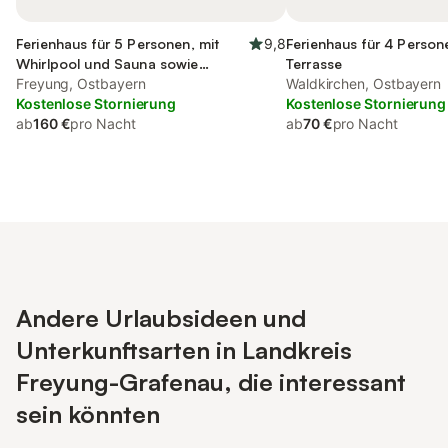
Ferienhaus für 5 Personen, mit
9,8
Ferienhaus für 4 Person
Whirlpool und Sauna sowie
Terrasse
Garten, kinderfreundlich
Freyung, Ostbayern
Waldkirchen, Ostbayern
Kostenlose Stornierung
Kostenlose Stornierung
ab
160 €
pro Nacht
ab
70 €
pro Nacht
Andere Urlaubsideen und
Unterkunftsarten in Landkreis
Freyung-Grafenau, die interessant
sein könnten