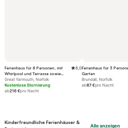
Ferienhaus für 8 Personen, mit
8,0
Ferienhaus für 3 Person
Whirlpool und Terrasse sowie
Garten
Garten und Pool
Great Yarmouth, Norfolk
Brundall, Norfolk
Kostenlose Stornierung
ab
87 €
pro Nacht
ab
216 €
pro Nacht
Kinderfreundliche Ferienhäuser &
Alle anzeigen