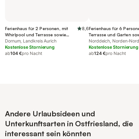
Ferienhaus für 2 Personen, mit
8,6
Ferienhaus für 6 Person
Whirlpool und Terrasse sowie
Terrasse und Garten so
Garten und Sauna
Dornum, Landkreis Aurich
und Ausblick
Norddeich, Norden-Nord
Kostenlose Stornierung
Kostenlose Stornierung
ab
104 €
pro Nacht
ab
124 €
pro Nacht
Andere Urlaubsideen und
Unterkunftsarten in Ostfriesland, die
interessant sein könnten