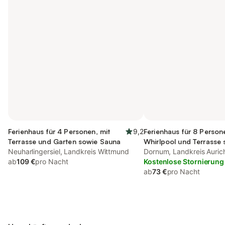
Ferienhaus für 4 Personen, mit
9,2
Ferienhaus für 8 Person
Terrasse und Garten sowie Sauna
Whirlpool und Terrasse 
Neuharlingersiel, Landkreis Wittmund
Sauna
Dornum, Landkreis Auric
ab
109 €
pro Nacht
Kostenlose Stornierung
ab
73 €
pro Nacht