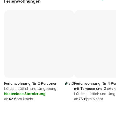
Ferienwohnungen
Ferienwohnung für 2 Personen
8,0
Ferienwohnung für 4 Pe
Lüttich, Lüttich und Umgebung
mit Terrasse und Garten
Kostenlose Stornierung
Ausblick
Lüttich, Lüttich und Um
ab
42 €
pro Nacht
ab
75 €
pro Nacht