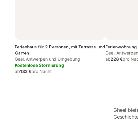
Ferienhaus für 2 Personen, mit Terrasse und
Ferienwohnung 
Garten
Geel, Antwerpe
Geel, Antwerpen und Umgebung
ab
228 €
pro Na
Kostenlose Stornierung
ab
132 €
pro Nacht
Gheel biet
Geschicht