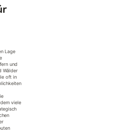
ür
len Lage
e
fern und
nd Wälder
e oft in
lichkeiten
ie
rdem viele
ategisch
schen
er
outen