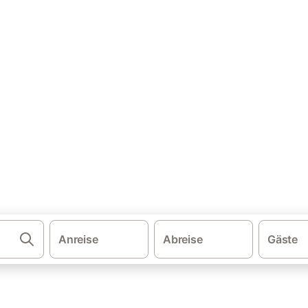
·
ien
Geel
ser & Ferienwohnungen
nd buchen Sie zum besten Preis!
Anreise
Abreise
Gäste