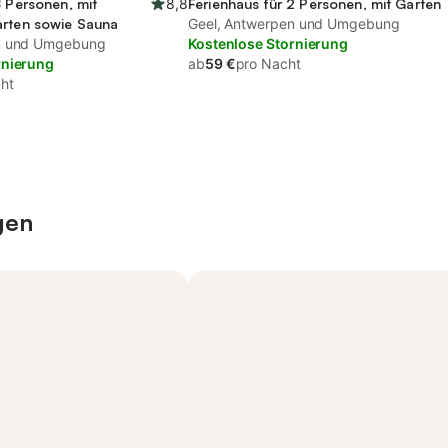
8 Personen, mit
8,8
Ferienhaus für 2 Personen, mit Garten
arten sowie Sauna
Geel, Antwerpen und Umgebung
n und Umgebung
Kostenlose Stornierung
rnierung
ab
59 €
pro Nacht
ht
gen