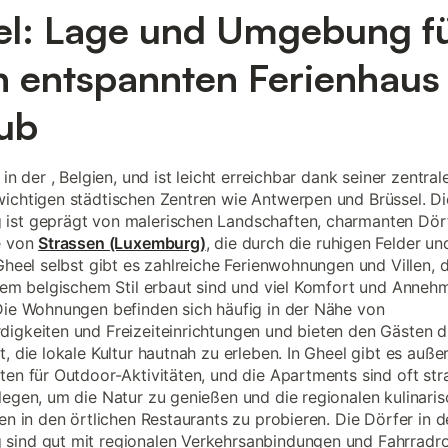
l: Lage und Umgebung f
n entspannten Ferienhaus
ub
 in der , Belgien, und ist leicht erreichbar dank seiner zentra
ichtigen städtischen Zentren wie Antwerpen und Brüssel. Di
ist geprägt von malerischen Landschaften, charmanten Dör
e von
Strassen (Luxemburg)
, die durch die ruhigen Felder u
Gheel selbst gibt es zahlreiche Ferienwohnungen und Villen, di
llem belgischem Stil erbaut sind und viel Komfort und Annehm
Die Wohnungen befinden sich häufig in der Nähe von
igkeiten und Freizeiteinrichtungen und bieten den Gästen d
t, die lokale Kultur hautnah zu erleben. In Gheel gibt es auße
ten für Outdoor-Aktivitäten, und die Apartments sind oft str
legen, um die Natur zu genießen und die regionalen kulinari
ten in den örtlichen Restaurants zu probieren. Die Dörfer in d
sind gut mit regionalen Verkehrsanbindungen und Fahrradr