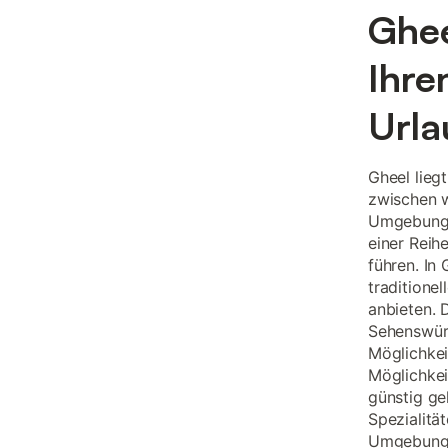
Ghee
Ihre
Urla
Gheel liegt
zwischen w
Umgebung 
einer Reih
führen. In 
traditione
anbieten. 
Sehenswürd
Möglichkei
Möglichkei
günstig ge
Spezialitä
Umgebung 