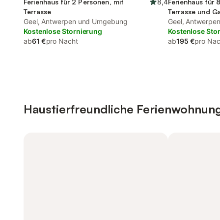
Ferienhaus für 2 Personen, mit
8,4
Ferienhaus für 
Terrasse
Terrasse und G
Geel, Antwerpen und Umgebung
Geel, Antwerpe
Kostenlose Stornierung
Kostenlose Sto
ab
61 €
pro Nacht
ab
195 €
pro Nac
Haustierfreundliche Ferienwohnun