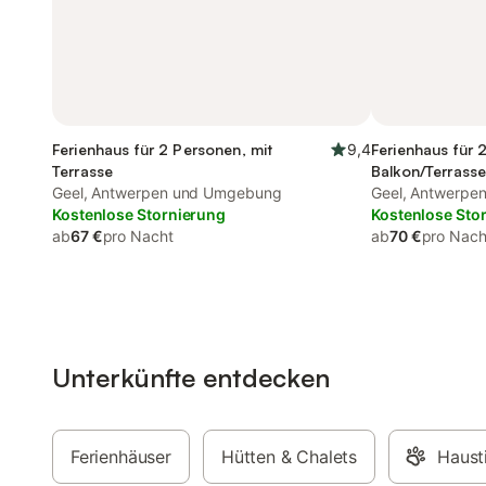
Ferienhaus für 2 Personen, mit
9,4
Ferienhaus für 
Terrasse
Balkon/Terrass
Geel, Antwerpen und Umgebung
Geel, Antwerpe
Kostenlose Stornierung
Kostenlose Sto
ab
67 €
pro Nacht
ab
70 €
pro Nach
Unterkünfte entdecken
Ferienhäuser
Hütten & Chalets
Hausti