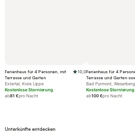
Ferienhaus für 4 Personen, mit
10,0
Ferienhaus für 4 Person
Terrasse und Garten
Terrasse und Garten so
Extertal, Kreis Lippe
und Sauna
Bad Pyrmont, Weserberg
Kostenlose Stornierung
Kostenlose Stornierung
ab
81 €
pro Nacht
ab
100 €
pro Nacht
Unterkünfte entdecken