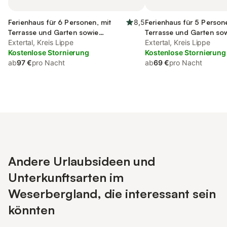
Ferienhaus für 6 Personen, mit
8,5
Ferienhaus für 5 Person
Terrasse und Garten sowie
Terrasse und Garten so
Ausblick
Extertal, Kreis Lippe
und Ausblick
Extertal, Kreis Lippe
Kostenlose Stornierung
Kostenlose Stornierung
ab
97 €
pro Nacht
ab
69 €
pro Nacht
Andere Urlaubsideen und
Unterkunftsarten im
Weserbergland, die interessant sein
könnten