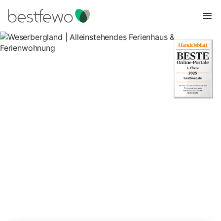
Weserbergland |
Alleinstehendes Ferienhaus &
Ferienwohnung
306 Unterkünfte für Ferienhäuser in ruhiger Lage. Vergleichen
und buchen Sie zum besten Preis!