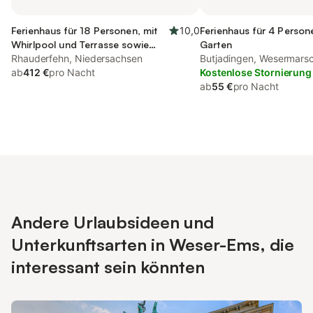
Ferienhaus für 18 Personen, mit
10,0
Ferienhaus für 4 Person
Whirlpool und Terrasse sowie
Garten
Garten und Sauna
Rhauderfehn, Niedersachsen
Butjadingen, Wesermars
ab
412 €
pro Nacht
Kostenlose Stornierung
ab
55 €
pro Nacht
Andere Urlaubsideen und
Unterkunftsarten in Weser-Ems, die
interessant sein könnten