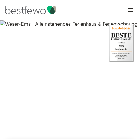
Weser-Ems | Alleinstehendes
Ferienhaus & Ferienwohnung
6.414 Unterkünfte für Ferienhäuser in ruhiger Lage. Vergleichen
und buchen Sie zum besten Preis!