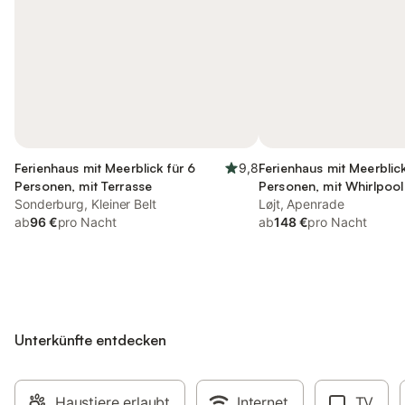
Ferienhaus mit Meerblick für 6
9,8
Ferienhaus mit Meerblick
Personen, mit Terrasse
Personen, mit Whirlpool
Sonderburg, Kleiner Belt
Garten sowie Sauna
Løjt, Apenrade
ab
96 €
pro Nacht
ab
148 €
pro Nacht
Unterkünfte entdecken
Haustiere erlaubt
Internet
TV