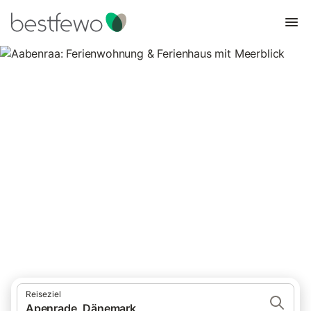
Aabenraa: Ferienwohnung &
Ferienhaus mit Meerblick
43 Unterkünfte für Ferienhäuser mit Meerblick. Vergleichen und
buchen Sie zum besten Preis!
Reiseziel
Apenrade, Dänemark