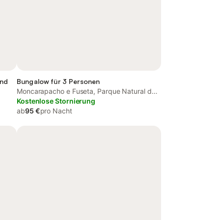
und
Bungalow für 3 Personen
Moncarapacho e Fuseta, Parque Natural da
Ria Formosa
Kostenlose Stornierung
ab
95 €
pro Nacht