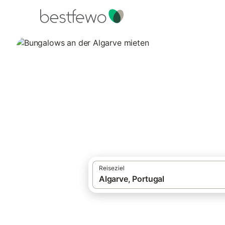
·
Ferienhäuser und Ferienwohnungen
Port
Bungalows an der
61 Unterkünfte für Bungalows. Vergleiche
Reiseziel