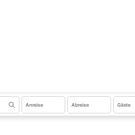
·
ugal
Bungalows an der Algarve
 Algarve mieten
n und buchen Sie zum besten Preis!
Anreise
Abreise
Gäste