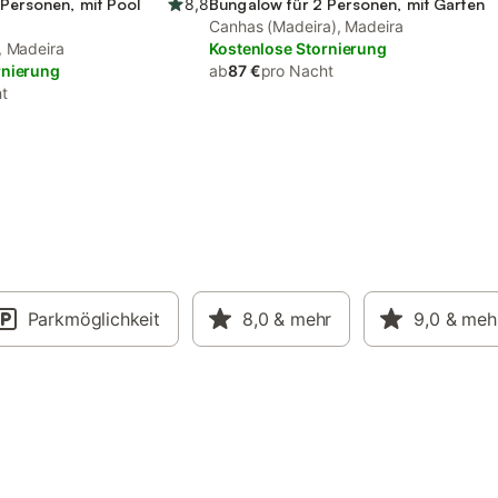
Personen, mit Pool
8,8
Bungalow für 2 Personen, mit Garten
Canhas (Madeira), Madeira
, Madeira
Kostenlose Stornierung
rnierung
ab
87 €
pro Nacht
t
Parkmöglichkeit
8,0
& mehr
9,0
& meh