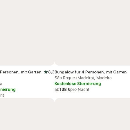
 Personen, mit Garten
8,3
Bungalow für 4 Personen, mit Garten
São Roque (Madeira), Madeira
ra
Kostenlose Stornierung
rnierung
ab
138 €
pro Nacht
ht