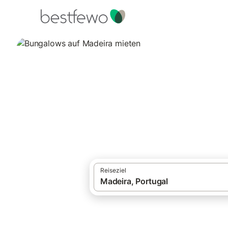
·
Ferienhäuser und Ferienwohnungen
Port
Bungalows auf Ma
12 Unterkünfte für Bungalows. Vergleiche
Reiseziel