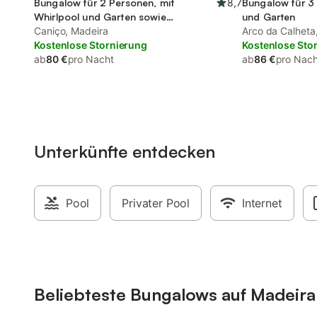
Bungalow für 2 Personen, mit
8,7
Bungalow für 3 
Whirlpool und Garten sowie
und Garten
Kinderpool
Caniço, Madeira
Arco da Calheta
Kostenlose Stornierung
Kostenlose Sto
ab
80 €
pro Nacht
ab
86 €
pro Nach
Unterkünfte entdecken
Pool
Privater Pool
Internet
Beliebteste Bungalows auf Madeira