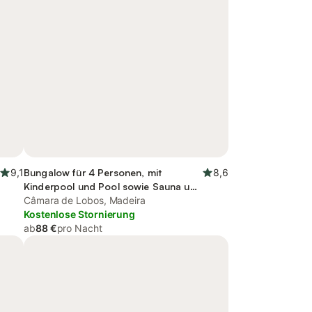
9,1
Bungalow für 4 Personen, mit
8,6
Kinderpool und Pool sowie Sauna und
Garten
Câmara de Lobos, Madeira
Kostenlose Stornierung
ab
88 €
pro Nacht