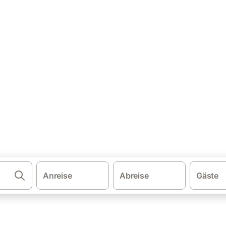
·
ugal
Bungalows auf Madeira
deira mieten
n und buchen Sie zum besten Preis!
Anreise
Abreise
Gäste