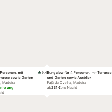
 Personen, mit
9,4
Bungalow für 4 Personen, mit Terrasse
rrasse sowie Garten
und Garten sowie Ausblick
, Madeira
Fajã da Ovelha, Madeira
rnierung
ab
231 €
pro Nacht
cht