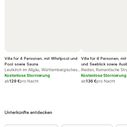
Villa für 4 Personen, mit Whirlpool und
Villa für 4 Personen, mit
Pool sowie Sauna
und Seeblick sowie Ausb
Leutkirch im Allgäu, Württembergisches
Rieden, Romantische Str
Allgäu
Kostenlose Stornierung
Kostenlose Stornierung
ab
129 €
pro Nacht
ab
136 €
pro Nacht
Unterkünfte entdecken