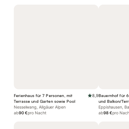
Ferienhaus für 7 Personen, mit
8,9
Bauernhof für 6
Terrasse und Garten sowie Pool
und Balkon/Terr
Nesselwang, Allgäuer Alpen
und Garten
Eppishausen, B
ab
90 €
pro Nacht
ab
98 €
pro Nach