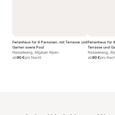
Ferienhaus für 4 Personen, mit Terrasse und
Ferienhaus für 
Garten sowie Pool
Terrasse und G
Nesselwang, Allgäuer Alpen
Nesselwang, All
ab
90 €
pro Nacht
ab
90 €
pro Nach