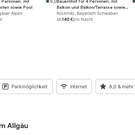
6 Personen, mit
9,0
Bauernhof für 4 Personen, mit
arten sowie Pool
Balkon und Balkon/Terrasse sowie
gäuer Alpen
Terrasse und Garten
Rückholz, Bayerisch Schwaben
t
ab
140 €
pro Nacht
Parkmöglichkeit
Internet
8,0
& mehr
im Allgäu