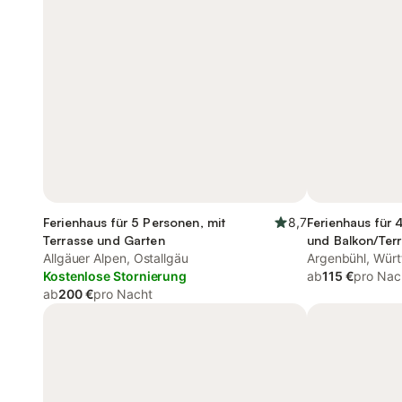
Ferienhaus für 5 Personen, mit
8,7
Ferienhaus für 
Terrasse und Garten
und Balkon/Terr
Allgäuer Alpen, Ostallgäu
und Garten
Argenbühl, Würt
Kostenlose Stornierung
ab
115 €
pro Nac
ab
200 €
pro Nacht