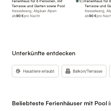
Ferienhaus für 6 Personen, mit
9,0
Ferienhaus für 
Terrasse und Garten sowie Pool
Terrasse und G
Nesselwang, Allgäuer Alpen
Nesselwang, All
ab
90 €
pro Nacht
ab
90 €
pro Nach
Unterkünfte entdecken
Haustiere erlaubt
Balkon/Terrasse
Beliebteste Ferienhäuser mit Pool 