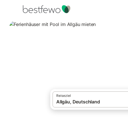
·
Ferienhäuser und Ferienwohnungen
Deut
Ferienhäuser mit 
127 Unterkünfte für Ferienhäuser mit Pool
Reiseziel