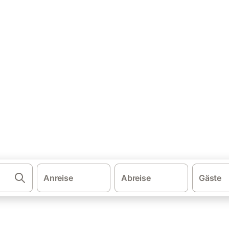
·
·
schland
Bayern
Ferienhäuser mit Pool im Allgäu
Pool im Allgäu mieten
. Vergleichen und buchen Sie zum besten Preis!
Anreise
Abreise
Gäste