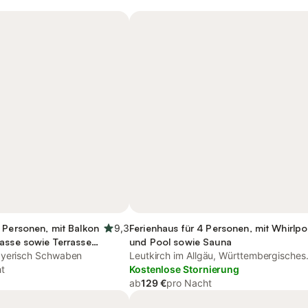
 Personen, mit Balkon
9,3
Ferienhaus für 4 Personen, mit Whirlpo
asse sowie Terrasse
und Pool sowie Sauna
ayerisch Schwaben
Leutkirch im Allgäu, Württembergisches
t
Allgäu
Kostenlose Stornierung
ab
129 €
pro Nacht