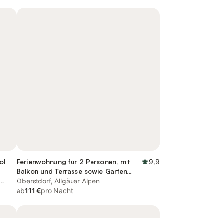
ol
Ferienwohnung für 2 Personen, mit
9,9
Balkon und Terrasse sowie Garten
und Ausblick
Oberstdorf, Allgäuer Alpen
ab
111 €
pro Nacht