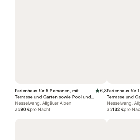
Ferienhaus für 5 Personen, mit
6,8
Ferienhaus für 
Terrasse und Garten sowie Pool und
Terrasse und G
Sauna
Nesselwang, Allgäuer Alpen
Nesselwang, All
ab
90 €
pro Nacht
ab
132 €
pro Nac