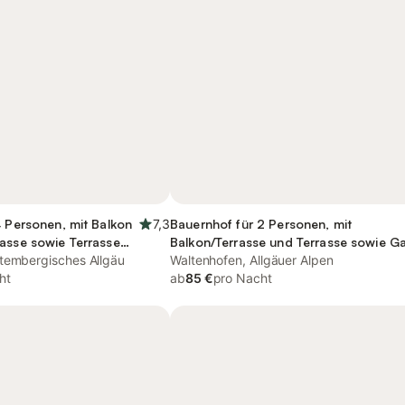
4 Personen, mit Balkon
7,3
Bauernhof für 2 Personen, mit
asse sowie Terrasse
Balkon/Terrasse und Terrasse sowie G
tembergisches Allgäu
und Pool
Waltenhofen, Allgäuer Alpen
ht
ab
85 €
pro Nacht