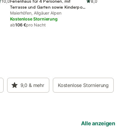
10,0
Ferienhaus für 4 Personen, mit
8,0
Terrasse und Garten sowie Kinderpool
und Sauna
Maierhöfen, Allgäuer Alpen
Kostenlose Stornierung
ab
106 €
pro Nacht
9,0
& mehr
Kostenlose Stornierung
Alle anzeigen