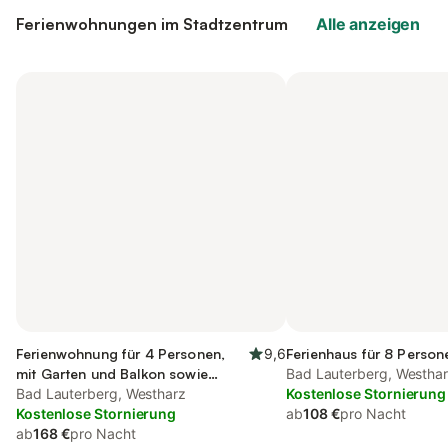
Ferienwohnungen im Stadtzentrum
Alle anzeigen
Ferienwohnung für 4 Personen,
9,6
Ferienhaus für 8 Person
mit Garten und Balkon sowie
Bad Lauterberg, Westha
Sauna
Bad Lauterberg, Westharz
Kostenlose Stornierung
Kostenlose Stornierung
ab
108 €
pro Nacht
ab
168 €
pro Nacht