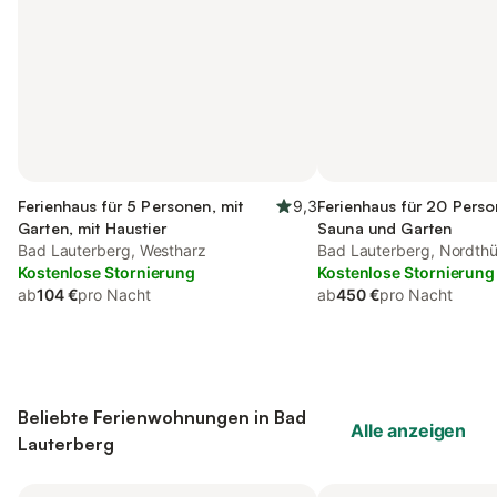
Ferienhaus für 5 Personen, mit
9,3
Ferienhaus für 20 Perso
Garten, mit Haustier
Sauna und Garten
Bad Lauterberg, Westharz
Bad Lauterberg, Nordthü
Kostenlose Stornierung
(Deutschland)
Kostenlose Stornierung
ab
104 €
pro Nacht
ab
450 €
pro Nacht
Beliebte Ferienwohnungen in Bad
Alle anzeigen
Lauterberg