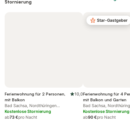
Stornierung
Star-Gastgeber
Ferienwohnung für 2 Personen,
10,0
Ferienwohnung für 4 Pe
mit Balkon
mit Balkon und Garten
Bad Sachsa, Nordthüringen
Bad Sachsa, Nordthürin
(Deutschland)
Kostenlose Stornierung
(Deutschland)
Kostenlose Stornierung
ab
73 €
pro Nacht
ab
90 €
pro Nacht