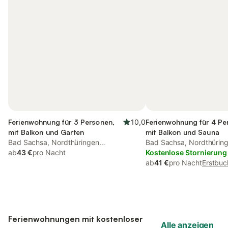
Ferienwohnung für 3 Personen,
10,0
Ferienwohnung für 4 Pe
mit Balkon und Garten
mit Balkon und Sauna
Bad Sachsa, Nordthüringen
Bad Sachsa, Nordthürin
(Deutschland)
ab
43 €
pro Nacht
(Deutschland)
Kostenlose Stornierung
ab
41 €
pro Nacht
Erstbuc
Ferienwohnungen mit kostenloser
Alle anzeigen