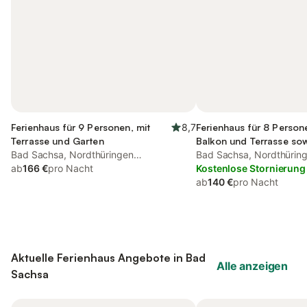
Ferienhaus für 9 Personen, mit
8,7
Ferienhaus für 8 Person
Terrasse und Garten
Balkon und Terrasse so
Bad Sachsa, Nordthüringen
Garten
Bad Sachsa, Nordthürin
(Deutschland)
ab
166 €
pro Nacht
(Deutschland)
Kostenlose Stornierung
ab
140 €
pro Nacht
Aktuelle Ferienhaus Angebote in Bad
Alle anzeigen
Sachsa