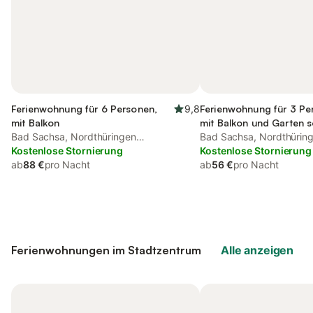
Ferienwohnung für 6 Personen,
9,8
Ferienwohnung für 3 Pe
mit Balkon
mit Balkon und Garten 
Bad Sachsa, Nordthüringen
Sauna
Bad Sachsa, Nordthürin
(Deutschland)
Kostenlose Stornierung
(Deutschland)
Kostenlose Stornierung
ab
88 €
pro Nacht
ab
56 €
pro Nacht
Ferienwohnungen im Stadtzentrum
Alle anzeigen