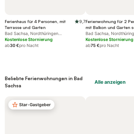
Ferienhaus für 4 Personen, mit
9,7
Ferienwohnung für 2 Pe
Terrasse und Garten
mit Balkon und Garten 
Bad Sachsa, Nordthüringen
Sauna
Bad Sachsa, Nordthürin
(Deutschland)
Kostenlose Stornierung
(Deutschland)
Kostenlose Stornierung
ab
30 €
pro Nacht
ab
75 €
pro Nacht
Beliebte Ferienwohnungen in Bad
Alle anzeigen
Sachsa
Star-Gastgeber