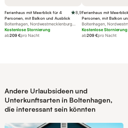
Ferienhaus mit Meerblick für 4
8,9
Ferienhaus mit Meerblick
Personen, mit Balkon und Ausblick
Personen, mit Balkon un
Boltenhagen, Nordwestmecklenburg
Boltenhagen, Nordwest
(Wismar und Umgebung)
Kostenlose Stornierung
(Wismar und Umgebung
Kostenlose Stornierung
ab
209 €
pro Nacht
ab
209 €
pro Nacht
Andere Urlaubsideen und
Unterkunftsarten in Boltenhagen,
die interessant sein könnten