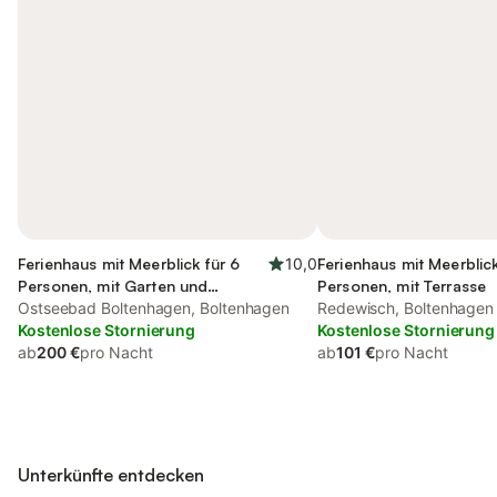
Ferienhaus mit Meerblick für 6
10,0
Ferienhaus mit Meerblick
Personen, mit Garten und
Personen, mit Terrasse
Terrasse, mit Haustier
Ostseebad Boltenhagen, Boltenhagen
Redewisch, Boltenhagen
Kostenlose Stornierung
Kostenlose Stornierung
ab
200 €
pro Nacht
ab
101 €
pro Nacht
Unterkünfte entdecken