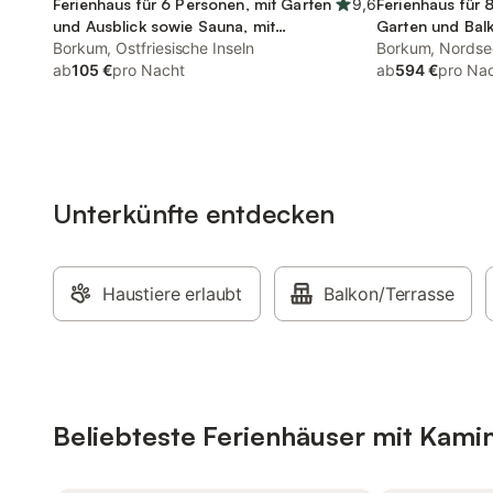
Ferienhaus für 6 Personen, mit Garten
9,6
Ferienhaus für 
und Ausblick sowie Sauna, mit
Garten und Bal
Haustier
Borkum, Ostfriesische Inseln
Borkum, Nordse
ab
105 €
pro Nacht
ab
594 €
pro Na
Unterkünfte entdecken
Haustiere erlaubt
Balkon/Terrasse
Beliebteste Ferienhäuser mit Kami