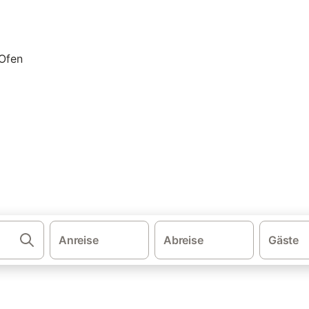
·
·
·
·
schland
Nordsee
Weser-Ems
Ostfriesische Inseln
Ferienhäuser 
hnung & Ferienhaus mit Kami
. Vergleichen und buchen Sie zum besten Preis!
Anreise
Abreise
Gäste