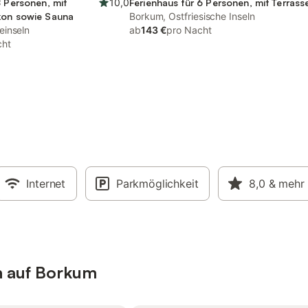
8 Personen, mit
10,0
Ferienhaus für 6 Personen, mit Terrass
kon sowie Sauna
Borkum, Ostfriesische Inseln
einseln
ab
143 €
pro Nacht
cht
Internet
Parkmöglichkeit
8,0
& mehr
n auf Borkum