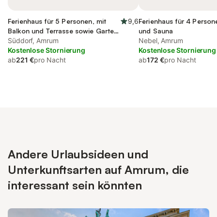
Ferienhaus für 5 Personen, mit
9,6
Ferienhaus für 4 Person
Balkon und Terrasse sowie Garten
und Sauna
und Sauna
Süddorf, Amrum
Nebel, Amrum
Kostenlose Stornierung
Kostenlose Stornierung
ab
221 €
pro Nacht
ab
172 €
pro Nacht
Andere Urlaubsideen und
Unterkunftsarten auf Amrum, die
interessant sein könnten