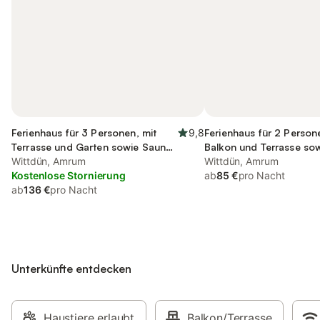
Ferienhaus für 3 Personen, mit
9,8
Ferienhaus für 2 Person
Terrasse und Garten sowie Sauna
Balkon und Terrasse so
und Ausblick
Wittdün, Amrum
Wittdün, Amrum
Kostenlose Stornierung
ab
85 €
pro Nacht
ab
136 €
pro Nacht
Unterkünfte entdecken
Haustiere erlaubt
Balkon/Terrasse