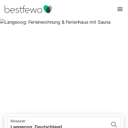
Langeoog: Ferienwohnung &
Ferienhaus mit Sauna
3 Unterkünfte für Ferienwohnungen und Ferienhäuser mit Sauna.
Vergleichen und buchen Sie zum besten Preis!
Reiseziel
Langeoog, Deutschland