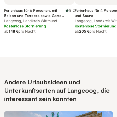
Ferienhaus für 6 Personen, mit
9,2
Ferienhaus für 4 Person
Balkon und Terrasse sowie Garten
und Sauna
und Sauna
Langeoog, Landkreis Wittmund
Langeoog, Landkreis Wi
Kostenlose Stornierung
Kostenlose Stornierung
ab
148 €
pro Nacht
ab
205 €
pro Nacht
Andere Urlaubsideen und
Unterkunftsarten auf Langeoog, die
interessant sein könnten