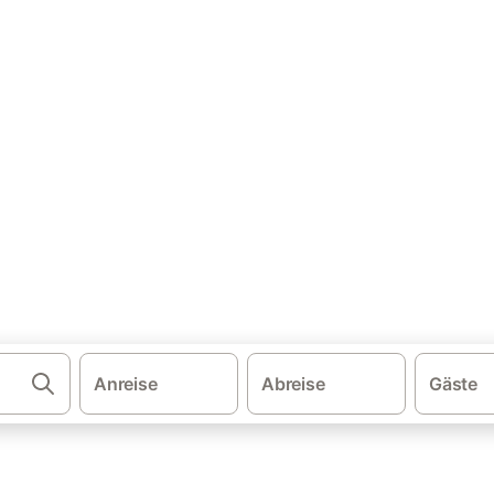
·
·
·
·
schland
Nordsee
Nordsee Niedersachsen
Ostfriesische Inseln
wohnung & Ferienhaus mit H
eichen und buchen Sie zum besten Preis!
Anreise
Abreise
Gäste