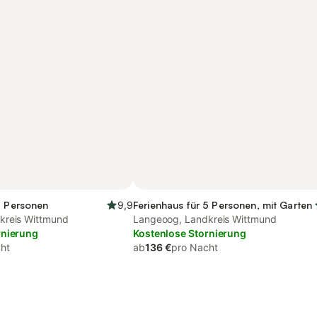
5 Personen
9,9
Ferienhaus für 5 Personen, mit Garten
kreis Wittmund
Langeoog, Landkreis Wittmund
rnierung
Kostenlose Stornierung
ht
ab
136 €
pro Nacht