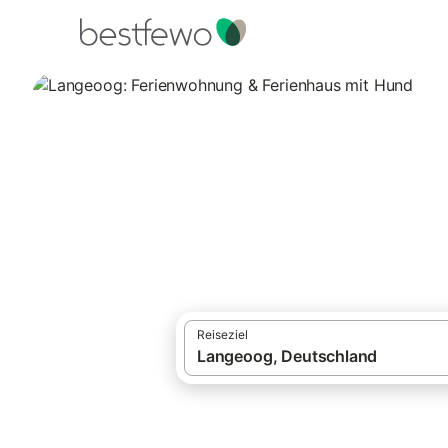
·
Ferienhäuser und Ferienwohnungen
Deut
Langeoog: Ferien
7 Unterkünfte für Urlaub mit Hund. Vergl
Reiseziel