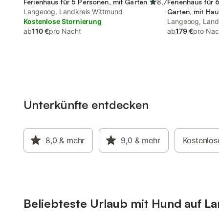
Ferienhaus für 5 Personen, mit Garten
8,7
Ferienhaus für 
Langeoog, Landkreis Wittmund
Garten, mit Hau
Kostenlose Stornierung
Langeoog, Land
ab
110 €
pro Nacht
ab
179 €
pro Nac
Unterkünfte entdecken
8,0
& mehr
9,0
& mehr
Kostenlos
Beliebteste Urlaub mit Hund auf L