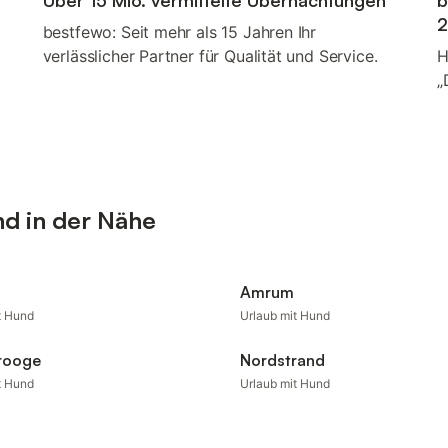
Über 15 Mio. vermittelte Übernachtungen
b
2
bestfewo: Seit mehr als 15 Jahren Ihr
verlässlicher Partner für Qualität und Service.
H
„
nd in der Nähe
m
Amrum
t Hund
Urlaub mit Hund
rooge
Nordstrand
t Hund
Urlaub mit Hund