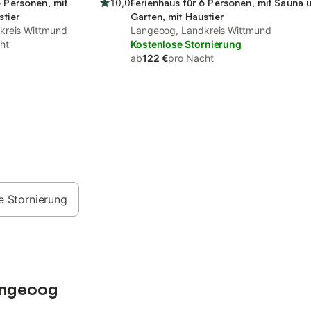
6 Personen, mit
10,0
Ferienhaus für 6 Personen, mit Sauna 
stier
Garten, mit Haustier
kreis Wittmund
Langeoog, Landkreis Wittmund
ht
Kostenlose Stornierung
ab
122 €
pro Nacht
e Stornierung
angeoog