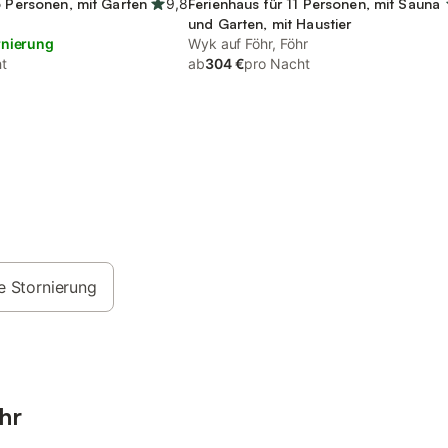
6 Personen, mit Garten
9,8
Ferienhaus für 11 Personen, mit Sauna
und Garten, mit Haustier
rnierung
Wyk auf Föhr, Föhr
t
ab
304 €
pro Nacht
e Stornierung
hr