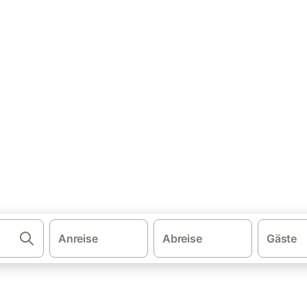
·
·
·
schland
Schleswig-Holstein
Nordsee - Schleswig-Holstein
Watte
Hund auf Föhr
gleichen und buchen Sie zum besten Preis!
Anreise
Abreise
Gäste