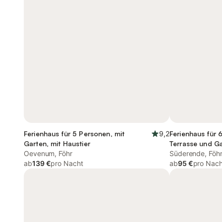
Ferienhaus für 5 Personen, mit
9,2
Ferienhaus für 
Garten, mit Haustier
Terrasse und Ga
Oevenum, Föhr
Süderende, Föh
ab
139 €
pro Nacht
ab
95 €
pro Nach