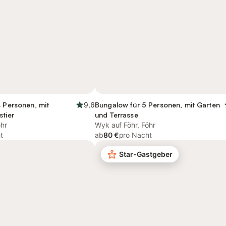
4 Personen, mit
9,6
Bungalow für 5 Personen, mit Garten
stier
und Terrasse
öhr
Wyk auf Föhr, Föhr
t
ab
80 €
pro Nacht
Star-Gastgeber