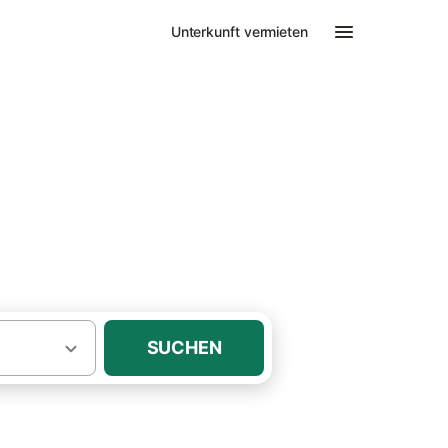
Unterkunft vermieten
·
·
nmeer
Nordfriesische Inseln
SUCHEN