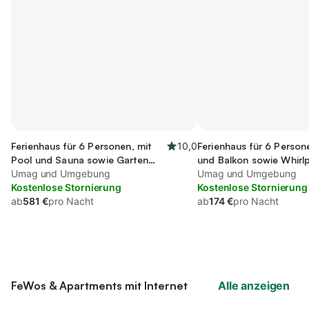
Ferienhaus für 6 Personen, mit
10,0
Ferienhaus für 6 Person
Pool und Sauna sowie Garten
und Balkon sowie Whirlp
und Whirlpool
Umag und Umgebung
Haustier
Umag und Umgebung
Kostenlose Stornierung
Kostenlose Stornierung
ab
581 €
pro Nacht
ab
174 €
pro Nacht
FeWos & Apartments mit Internet
Alle anzeigen