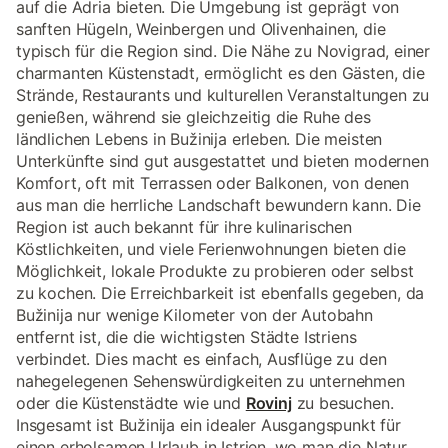
auf die Adria bieten. Die Umgebung ist geprägt von
sanften Hügeln, Weinbergen und Olivenhainen, die
typisch für die Region sind. Die Nähe zu Novigrad, einer
charmanten Küstenstadt, ermöglicht es den Gästen, die
Strände, Restaurants und kulturellen Veranstaltungen zu
genießen, während sie gleichzeitig die Ruhe des
ländlichen Lebens in Bužinija erleben. Die meisten
Unterkünfte sind gut ausgestattet und bieten modernen
Komfort, oft mit Terrassen oder Balkonen, von denen
aus man die herrliche Landschaft bewundern kann. Die
Region ist auch bekannt für ihre kulinarischen
Köstlichkeiten, und viele Ferienwohnungen bieten die
Möglichkeit, lokale Produkte zu probieren oder selbst
zu kochen. Die Erreichbarkeit ist ebenfalls gegeben, da
Bužinija nur wenige Kilometer von der Autobahn
entfernt ist, die die wichtigsten Städte Istriens
verbindet. Dies macht es einfach, Ausflüge zu den
nahegelegenen Sehenswürdigkeiten zu unternehmen
oder die Küstenstädte wie und
Rovinj
zu besuchen.
Insgesamt ist Bužinija ein idealer Ausgangspunkt für
einen erholsamen Urlaub in Istrien, wo man die Natur,