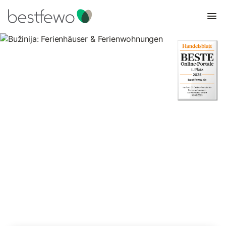
Bužinija: Ferienhäuser &
Ferienwohnungen
Vergleichen Sie 22 Unterkünfte in Bužinija und buchen Sie zum
besten Preis!