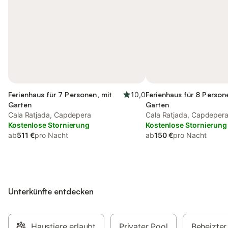
Ferienhaus für 7 Personen, mit
10,0
Ferienhaus für 8 Person
Garten
Garten
Cala Ratjada, Capdepera
Cala Ratjada, Capdeper
Kostenlose Stornierung
Kostenlose Stornierung
ab
511 €
pro Nacht
ab
150 €
pro Nacht
Unterkünfte entdecken
Haustiere erlaubt
Privater Pool
Beheizter