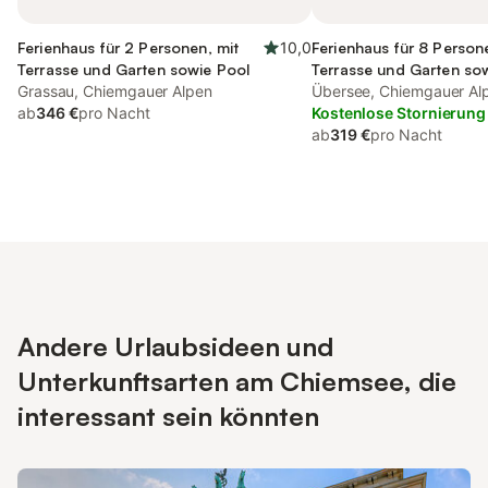
Ferienhaus für 2 Personen, mit
10,0
Ferienhaus für 8 Person
Terrasse und Garten sowie Pool
Terrasse und Garten so
Grassau, Chiemgauer Alpen
und Sauna
Übersee, Chiemgauer Al
ab
346 €
pro Nacht
Kostenlose Stornierung
ab
319 €
pro Nacht
Andere Urlaubsideen und
Unterkunftsarten am Chiemsee, die
interessant sein könnten