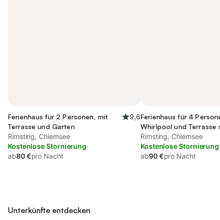
Ferienhaus für 2 Personen, mit
9,6
Ferienhaus für 4 Person
Terrasse und Garten
Whirlpool und Terrasse 
Rimsting, Chiemsee
Garten und Sauna
Rimsting, Chiemsee
Kostenlose Stornierung
Kostenlose Stornierung
ab
80 €
pro Nacht
ab
90 €
pro Nacht
Unterkünfte entdecken