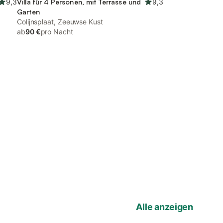
9,3
Villa für 4 Personen, mit Terrasse und
9,3
Garten
Colijnsplaat, Zeeuwse Kust
ab
90 €
pro Nacht
Alle anzeigen