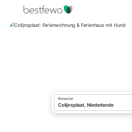
·
Ferienhäuser und Ferienwohnungen
Nied
Colijnsplaat: Fer
29 Unterkünfte für Urlaub mit Hund. Verg
Reiseziel