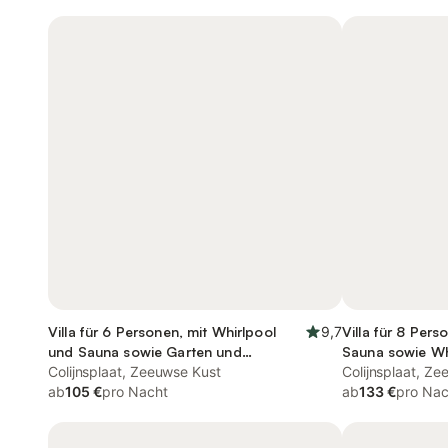
Villa für 6 Personen, mit Whirlpool
9,7
Villa für 8 Pers
und Sauna sowie Garten und
Sauna sowie Wh
Terrasse, mit Haustier
Colijnsplaat, Zeeuwse Kust
Colijnsplaat, Z
ab
105 €
pro Nacht
ab
133 €
pro Nac