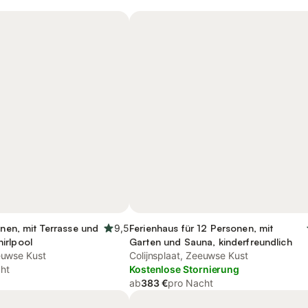
onen, mit Terrasse und
9,5
Ferienhaus für 12 Personen, mit
irlpool
Garten und Sauna, kinderfreundlich
eeuwse Kust
Colijnsplaat, Zeeuwse Kust
ht
Kostenlose Stornierung
ab
383 €
pro Nacht