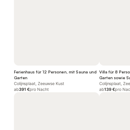
Ferienhaus für 12 Personen, mit Sauna und
Villa für 8 Pers
Garten
Garten sowie S
Colijnsplaat, Zeeuwse Kust
mit Haustier
Colijnsplaat, Z
ab
391 €
pro Nacht
ab
139 €
pro Nac