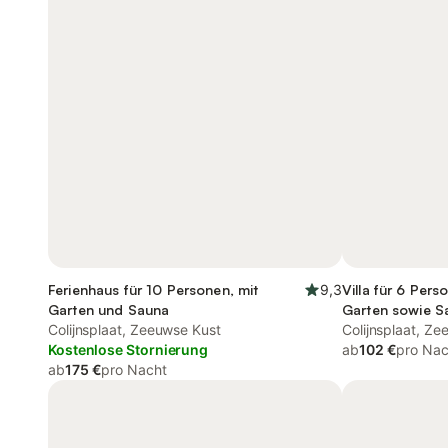
Ferienhaus für 10 Personen, mit
9,3
Villa für 6 Pers
Garten und Sauna
Garten sowie S
Colijnsplaat, Zeeuwse Kust
Colijnsplaat, Z
Kostenlose Stornierung
ab
102 €
pro Nac
ab
175 €
pro Nacht