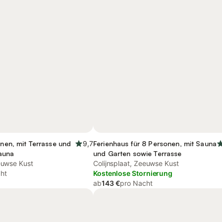
onen, mit Terrasse und
9,7
Ferienhaus für 8 Personen, mit Sauna
auna
und Garten sowie Terrasse
eeuwse Kust
Colijnsplaat, Zeeuwse Kust
ht
Kostenlose Stornierung
ab
143 €
pro Nacht