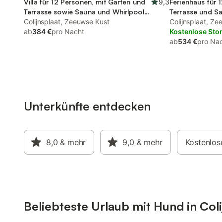
Villa für 12 Personen, mit Garten und
9,3
Ferienhaus für 
Terrasse sowie Sauna und Whirlpool,
Terrasse und S
mit Haustier
Colijnsplaat, Zeeuwse Kust
Pool, mit Hausti
Colijnsplaat, Z
ab
384 €
pro Nacht
Kostenlose Sto
ab
534 €
pro Na
Unterkünfte entdecken
8,0
& mehr
9,0
& mehr
Kostenlos
Beliebteste Urlaub mit Hund in Coli