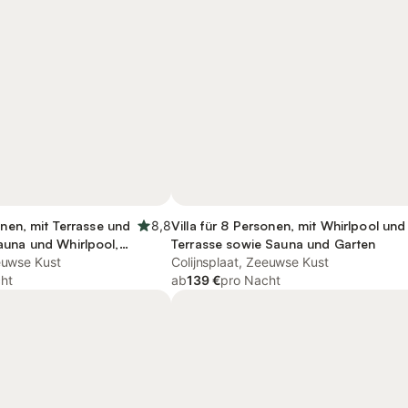
onen, mit Terrasse und
8,8
Villa für 8 Personen, mit Whirlpool und
auna und Whirlpool,
Terrasse sowie Sauna und Garten
eeuwse Kust
Colijnsplaat, Zeeuwse Kust
ht
ab
139 €
pro Nacht