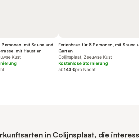
8 Personen, mit Sauna und
Ferienhaus für 8 Personen, mit Sauna 
rrasse, mit Haustier
Garten
eeuwse Kust
Colijnsplaat, Zeeuwse Kust
rnierung
Kostenlose Stornierung
ht
ab
143 €
pro Nacht
unftsarten in Colijnsplaat, die interes