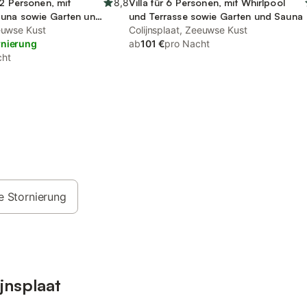
12 Personen, mit
8,8
Villa für 6 Personen, mit Whirlpool
auna sowie Garten und
und Terrasse sowie Garten und Sauna
er
eeuwse Kust
Colijnsplaat, Zeeuwse Kust
rnierung
ab
101 €
pro Nacht
cht
e Stornierung
jnsplaat