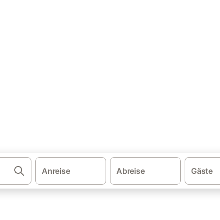
·
·
erlande
Zeeland
Urlaub mit Hund Colijnsplaat
ienwohnung & Ferienhaus mit 
leichen und buchen Sie zum besten Preis!
Anreise
Abreise
Gäste