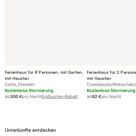
Ferienhaus für 8 Personen, mit Garten,
Ferienhaus für 2 Person
mit Haustier
mit Haustier
Cotta, Dresden
Cossebaude/Mobschatz/
Kostenlose Stornierung
Dresden
Kostenlose Stornierung
ab
300 €
pro Nacht
Erstbucher-Rabatt
ab
92 €
pro Nacht
Unterkünfte entdecken