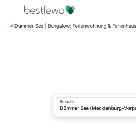
·
Ferienhäuser und Ferienwohnungen
Deut
Nordwestmecklenburg (Wismar und Umg
Dümmer See | Bun
2 Unterkünfte für Bungalows. Vergleichen
Reiseziel