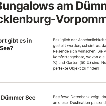
Bungalows am Düm
cklenburg-Vorpomm
t gibt es in
Bezüglich der Annehmlichkeit
gestellt werden, scheint es, d
See?
Reisende sich wünschen. Sie v
Komfortangebote, wovon die hä
%) und Garten (50 %) sind. Nu
perfekte Objekt zu finden!
m Dümmer See
Bestfewo Datenbank zeigt, da
an dieser Destination passend f