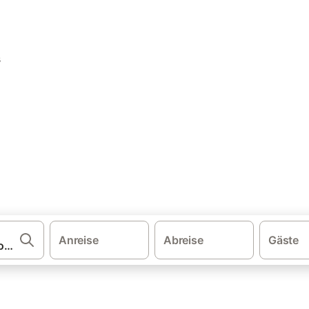
·
·
·
schland
Mecklenburg-Vorpommern
Mecklenburg-Schwerin
·
ebung)
Bungalows am Dümmer See (Mecklenburg-Vorpommern)
galow: Ferienwohnung & Fer
 und buchen Sie zum besten Preis!
Anreise
Abreise
Gäste