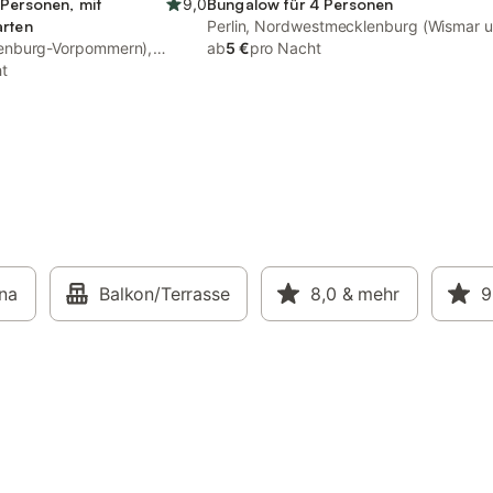
 Personen, mit
9,0
Bungalow für 4 Personen
arten
Perlin, Nordwestmecklenburg (Wismar 
enburg-Vorpommern),
Umgebung)
ab
5 €
pro Nacht
rchim
t
na
Balkon/Terrasse
8,0
& mehr
9