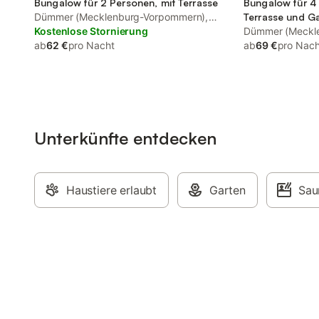
Bungalow für 2 Personen, mit Terrasse
Bungalow für 4
Dümmer (Mecklenburg-Vorpommern),
Terrasse und G
Ludwigslust-Parchim
Kostenlose Stornierung
Dümmer (Meckl
ab
62 €
pro Nacht
Ludwigslust-Pa
ab
69 €
pro Nach
Unterkünfte entdecken
Haustiere erlaubt
Garten
Sau