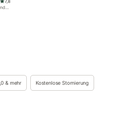
7,8
und
,0
& mehr
Kostenlose Stornierung