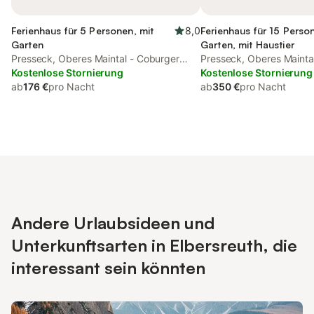
Ferienhaus für 5 Personen, mit
8,0
Ferienhaus für 15 Perso
Garten
Garten, mit Haustier
Presseck, Oberes Maintal - Coburger
Presseck, Oberes Mainta
Land
Kostenlose Stornierung
Land
Kostenlose Stornierung
ab
176 €
pro Nacht
ab
350 €
pro Nacht
Andere Urlaubsideen und
Unterkunftsarten in Elbersreuth, die
interessant sein könnten