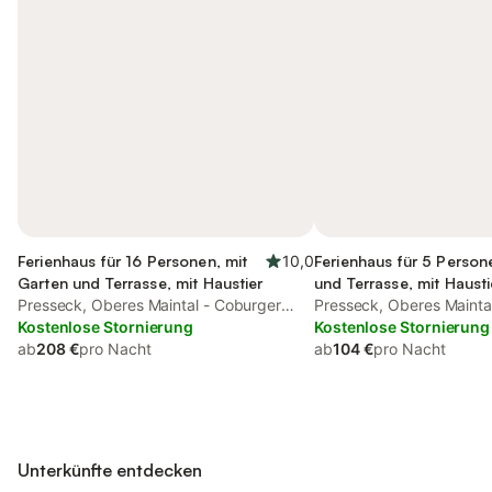
Ferienhaus für 16 Personen, mit
10,0
Ferienhaus für 5 Person
Garten und Terrasse, mit Haustier
und Terrasse, mit Hausti
Presseck, Oberes Maintal - Coburger
Presseck, Oberes Mainta
Land
Kostenlose Stornierung
Land
Kostenlose Stornierung
ab
208 €
pro Nacht
ab
104 €
pro Nacht
Unterkünfte entdecken