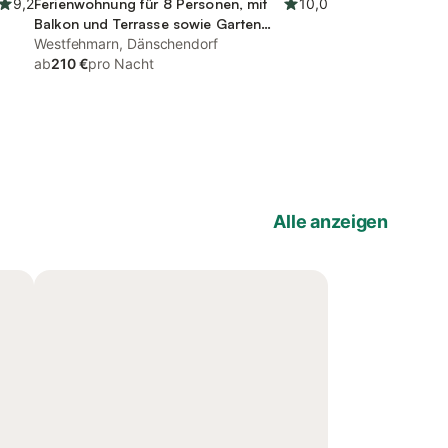
9,2
Ferienwohnung für 8 Personen, mit
10,0
Balkon und Terrasse sowie Garten
und Sauna
Westfehmarn, Dänschendorf
ab
210 €
pro Nacht
Alle anzeigen