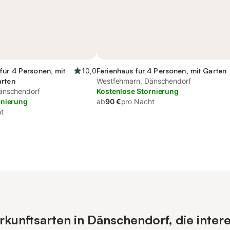
für 4 Personen, mit
10,0
Ferienhaus für 4 Personen, mit Garten
arten
Westfehmarn, Dänschendorf
änschendorf
Kostenlose Stornierung
rnierung
ab
90 €
pro Nacht
t
kunftsarten in Dänschendorf, die inter