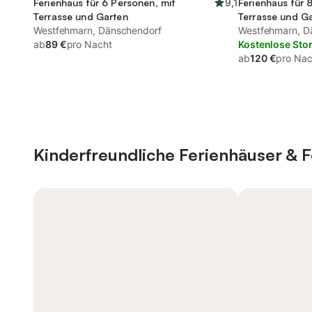
Ferienhaus für 6 Personen, mit
9,1
Ferienhaus für 
Terrasse und Garten
Terrasse und G
Westfehmarn, Dänschendorf
Westfehmarn, D
ab
89 €
pro Nacht
Kostenlose Sto
ab
120 €
pro Nac
Kinderfreundliche Ferienhäuser &