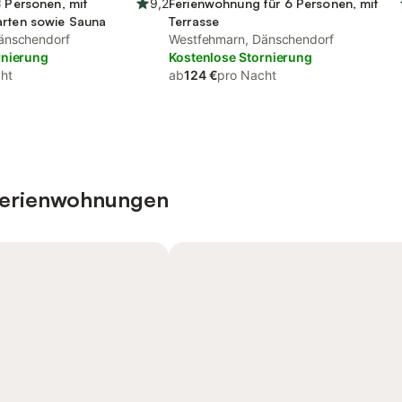
8 Personen, mit
9,2
Ferienwohnung für 6 Personen, mit
arten sowie Sauna
Terrasse
änschendorf
Westfehmarn, Dänschendorf
rnierung
Kostenlose Stornierung
ht
ab
124 €
pro Nacht
 Ferienwohnungen