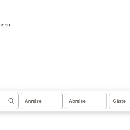
·
·
·
·
schland
Ostsee
Ostseeinseln
Ostholstein
Dänschendorf
endorf: Ferienhäuser & Feri
endorf und buchen Sie zum besten Preis!
Anreise
Abreise
Gäste