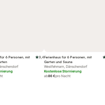
für 6 Personen, mit
9,4
Ferienhaus für 6 Personen, mit
arten
Garten und Sauna
änschendorf
Westfehmarn, Dänschendorf
rnierung
Kostenlose Stornierung
ht
ab
86 €
pro Nacht