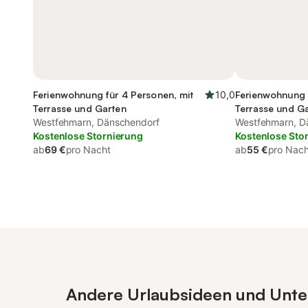
Ferienwohnung für 4 Personen, mit
10,0
Ferienwohnung 
Terrasse und Garten
Terrasse und G
Westfehmarn, Dänschendorf
Westfehmarn, D
Kostenlose Stornierung
Kostenlose Sto
ab
69 €
pro Nacht
ab
55 €
pro Nach
Andere Urlaubsideen und Unter