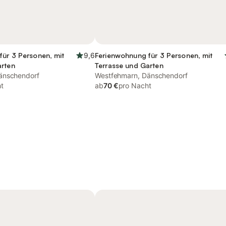
für 3 Personen, mit
9,6
Ferienwohnung für 3 Personen, mit
arten
Terrasse und Garten
änschendorf
Westfehmarn, Dänschendorf
t
ab
70 €
pro Nacht