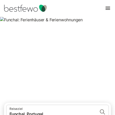
Funchal: Ferienhäuser &
Ferienwohnungen
Vergleichen Sie 1.590 Unterkünfte in Funchal und buchen Sie
zum besten Preis!
Reiseziel
Funchal, Portugal