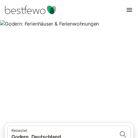
Godern: Ferienhäuser &
Ferienwohnungen
Vergleichen Sie 12 Unterkünfte in Godern und buchen Sie zum
besten Preis!
Reiseziel
Godern, Deutschland