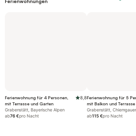
Ferienwohnungen
Ferienwohnung für 4 Personen,
8,8
Ferienwohnung für 5 Pe
mit Terrasse und Garten
mit Balkon und Terrasse
Grabenstätt, Bayerische Alpen
Garten
Grabenstätt, Chiemgauer
ab
76 €
pro Nacht
ab
115 €
pro Nacht