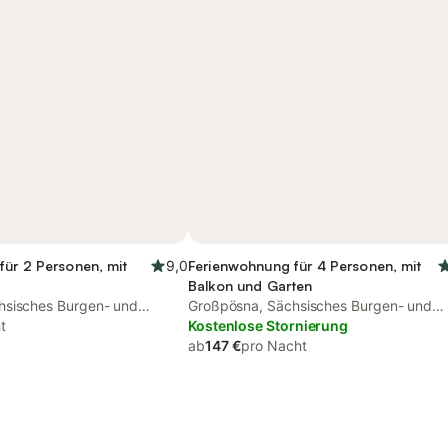
für 2 Personen, mit
9,0
Ferienwohnung für 4 Personen, mit
Balkon und Garten
hsisches Burgen- und
Großpösna, Sächsisches Burgen- und
t
Heideland
Kostenlose Stornierung
ab
147 €
pro Nacht