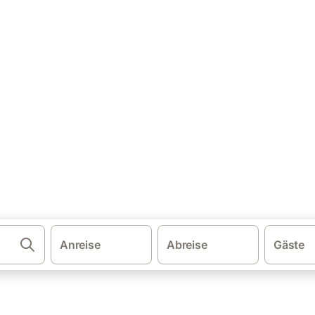
·
·
·
schland
Sachsen
Leipzig und Umgebung
Großpösna
nhäuser & Ferienwohnungen
sna und buchen Sie zum besten Preis!
Anreise
Abreise
Gäste