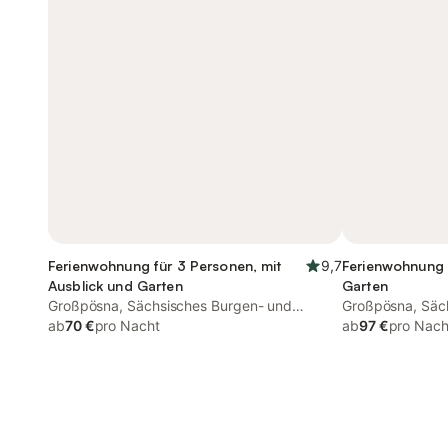
Ferienwohnung für 3 Personen, mit
9,7
Ferienwohnung 
Ausblick und Garten
Garten
Großpösna, Sächsisches Burgen- und
Großpösna, Säc
Heideland
ab
70 €
pro Nacht
Heideland
ab
97 €
pro Nach