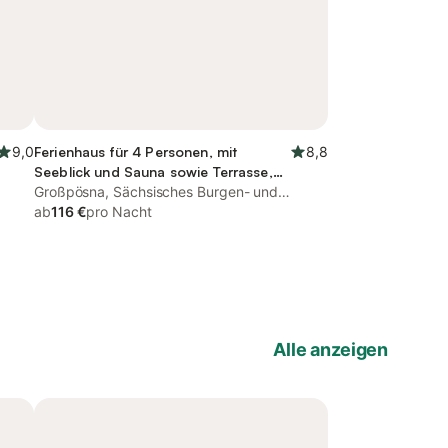
9,0
Ferienhaus für 4 Personen, mit
8,8
Seeblick und Sauna sowie Terrasse,
mit Haustier
Großpösna, Sächsisches Burgen- und
Heideland
ab
116 €
pro Nacht
Alle anzeigen