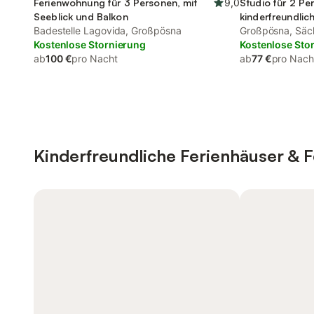
Ferienwohnung für 3 Personen, mit
9,0
Studio für 2 Pe
Seeblick und Balkon
kinderfreundlic
Badestelle Lagovida, Großpösna
Großpösna, Säc
Kostenlose Stornierung
Heideland
Kostenlose Sto
ab
100 €
pro Nacht
ab
77 €
pro Nach
Kinderfreundliche Ferienhäuser &