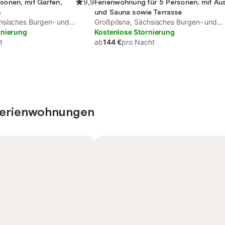
rsonen, mit Garten,
9,9
Ferienwohnung für 5 Personen, mit Aus
h
und Sauna sowie Terrasse
hsisches Burgen- und
Großpösna, Sächsisches Burgen- und
rnierung
Heideland
Kostenlose Stornierung
t
ab
144 €
pro Nacht
 Ferienwohnungen