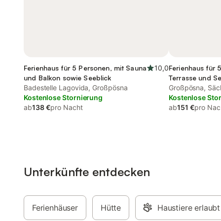
Ferienhaus für 5 Personen, mit Sauna
10,0
Ferienhaus für 
und Balkon sowie Seeblick
Terrasse und S
Badestelle Lagovida, Großpösna
und Garten, mit
Großpösna, Säc
Kostenlose Stornierung
Heideland
Kostenlose Sto
ab
138 €
pro Nacht
ab
151 €
pro Nac
Unterkünfte entdecken
Ferienhäuser
Hütte
Haustiere erlaubt