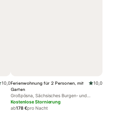
10,0
Ferienwohnung für 2 Personen, mit
10,0
Garten
Großpösna, Sächsisches Burgen- und
Heideland
Kostenlose Stornierung
ab
178 €
pro Nacht