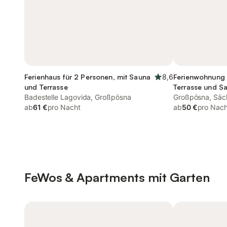
Ferienhaus für 2 Personen, mit Sauna
8,6
Ferienwohnung 
und Terrasse
Terrasse und S
Badestelle Lagovida, Großpösna
und Ausblick
Großpösna, Säc
ab
61 €
pro Nacht
Heideland
ab
50 €
pro Nach
FeWos & Apartments mit Garten