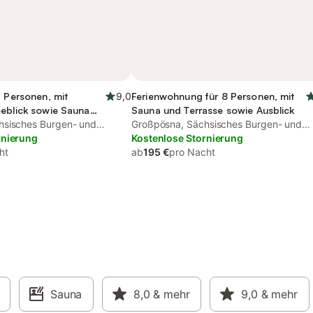
5 Personen, mit
9,0
Ferienwohnung für 8 Personen, mit
eeblick sowie Sauna
Sauna und Terrasse sowie Ausblick
 Haustier
hsisches Burgen- und
Großpösna, Sächsisches Burgen- und
rnierung
Heideland
Kostenlose Stornierung
ht
ab
195 €
pro Nacht
Sauna
8,0
& mehr
9,0
& mehr