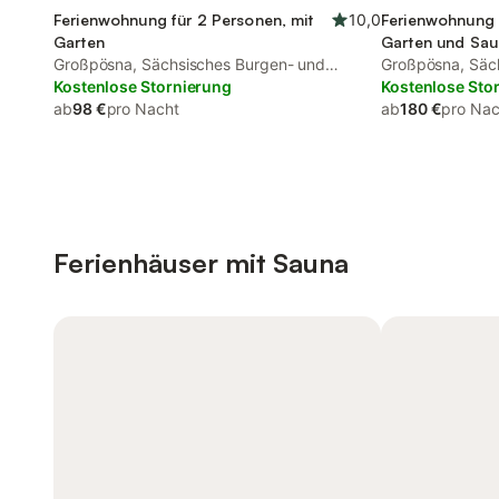
Ferienwohnung für 2 Personen, mit
10,0
Ferienwohnung 
Garten
Garten und Sau
Großpösna, Sächsisches Burgen- und
Großpösna, Säc
Heideland
Kostenlose Stornierung
Heideland
Kostenlose Sto
ab
98 €
pro Nacht
ab
180 €
pro Nac
Ferienhäuser mit Sauna