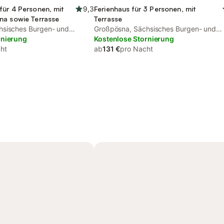
für 4 Personen, mit
9,3
Ferienhaus für 3 Personen, mit
na sowie Terrasse
Terrasse
hsisches Burgen- und
Großpösna, Sächsisches Burgen- und
rnierung
Heideland
Kostenlose Stornierung
ht
ab
131 €
pro Nacht