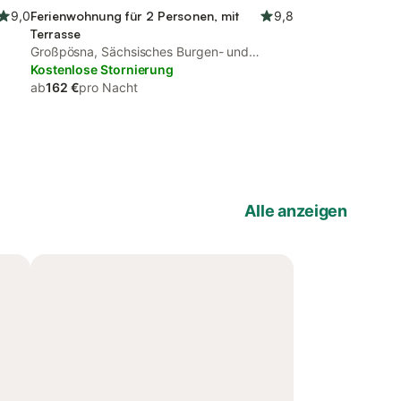
9,0
Ferienwohnung für 2 Personen, mit
9,8
Terrasse
Großpösna, Sächsisches Burgen- und
Heideland
Kostenlose Stornierung
ab
162 €
pro Nacht
Alle anzeigen