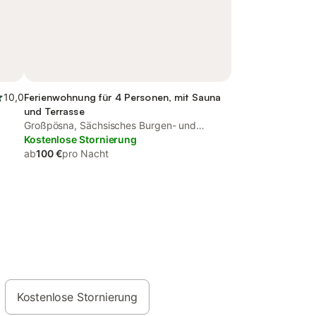
10,0
Ferienwohnung für 4 Personen, mit Sauna
und Terrasse
Großpösna, Sächsisches Burgen- und
Heideland
Kostenlose Stornierung
ab
100 €
pro Nacht
Kostenlose Stornierung