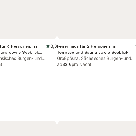
für 3 Personen, mit
8,3
Ferienhaus für 2 Personen, mit
auna sowie Seeblick
Terrasse und Sauna sowie Seeblick
hsisches Burgen- und
Großpösna, Sächsisches Burgen- und
t
Heideland
ab
82 €
pro Nacht