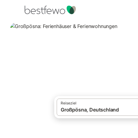
·
Ferienhäuser und Ferienwohnungen
Deut
Großpösna: Ferie
Vergleichen Sie 17 Unterkünfte in Großpö
Reiseziel