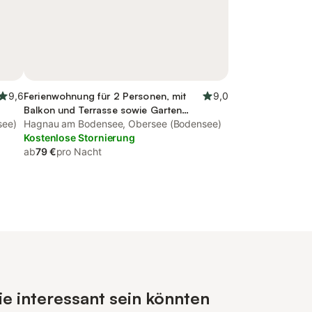
9,6
Ferienwohnung für 2 Personen, mit
9,0
Balkon und Terrasse sowie Garten
see)
und Seeblick
Hagnau am Bodensee, Obersee (Bodensee)
Kostenlose Stornierung
ab
79 €
pro Nacht
e interessant sein könnten