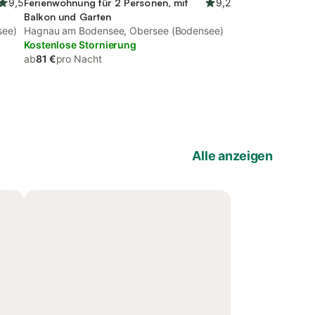
9,5
Ferienwohnung für 2 Personen, mit
9,2
Balkon und Garten
see)
Hagnau am Bodensee, Obersee (Bodensee)
Kostenlose Stornierung
ab
81 €
pro Nacht
Alle anzeigen