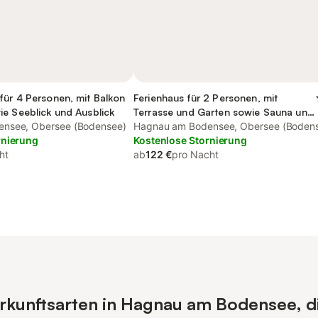
ür 4 Personen, mit Balkon
Ferienhaus für 2 Personen, mit
e Seeblick und Ausblick
Terrasse und Garten sowie Sauna und
nsee, Obersee (Bodensee)
Ausblick
Hagnau am Bodensee, Obersee (Boden
rnierung
Kostenlose Stornierung
ht
ab
122 €
pro Nacht
kunftsarten in Hagnau am Bodensee, di