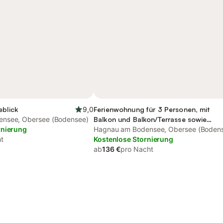
eblick
9,0
Ferienwohnung für 3 Personen, mit
nsee, Obersee (Bodensee)
Balkon und Balkon/Terrasse sowie
rnierung
Garten
Hagnau am Bodensee, Obersee (Boden
t
Kostenlose Stornierung
ab
136 €
pro Nacht