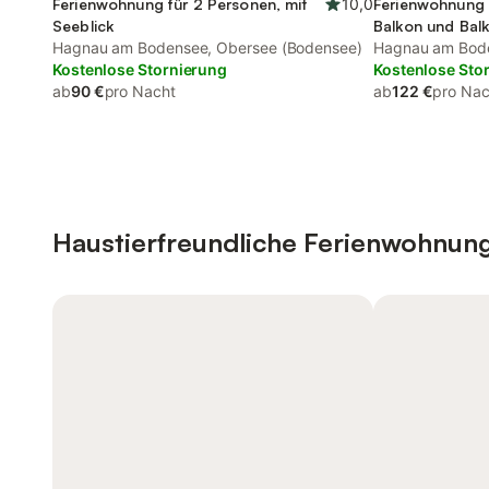
Ferienwohnung für 2 Personen, mit
10,0
Ferienwohnung 
Seeblick
Balkon und Bal
Hagnau am Bodensee, Obersee (Bodensee)
Garten und See
Hagnau am Bode
Kostenlose Stornierung
Kostenlose Sto
ab
90 €
pro Nacht
ab
122 €
pro Nac
Haustierfreundliche Ferienwohnun