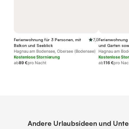
Ferienwohnung für 3 Personen, mit
7,0
Ferienwohnung f
Balkon und Seeblick
und Garten sowi
Hagnau am Bodensee, Obersee (Bodensee)
Hagnau am Bode
Kostenlose Stornierung
Kostenlose Sto
ab
89 €
pro Nacht
ab
116 €
pro Nac
Andere Urlaubsideen und Unter