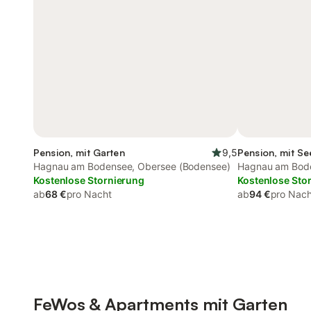
Pension, mit Garten
9,5
Pension, mit Se
Hagnau am Bodensee, Obersee (Bodensee)
Hagnau am Bode
Kostenlose Stornierung
Kostenlose Sto
ab
68 €
pro Nacht
ab
94 €
pro Nach
FeWos & Apartments mit Garten