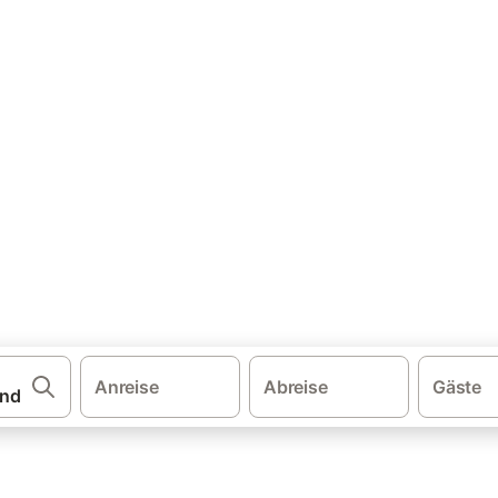
·
·
·
·
schland
Baden-Württemberg
Bodensee
Bodenseekreis
Hagnau
user & Ferienwohnungen
u am Bodensee und buchen Sie zum besten Preis!
Anreise
Abreise
Gäste