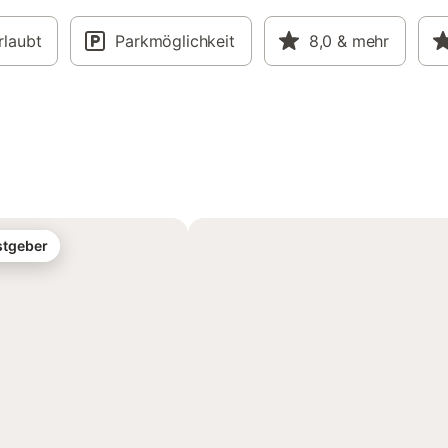
rlaubt
Parkmöglichkeit
8,0
& mehr
stgeber