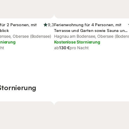
für 2 Personen, mit
9,3
Ferienwohnung für 4 Personen, mit
blick
Terrasse und Garten sowie Sauna und
nsee, Obersee (Bodensee)
Seeblick
Hagnau am Bodensee, Obersee (Boden
rnierung
Kostenlose Stornierung
ht
ab
130 €
pro Nacht
Stornierung