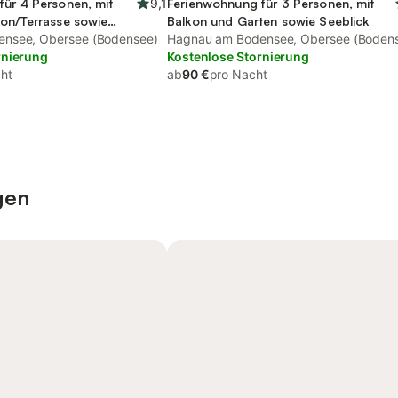
für 4 Personen, mit
9,1
Ferienwohnung für 3 Personen, mit
kon/Terrasse sowie
Balkon und Garten sowie Seeblick
blick
nsee, Obersee (Bodensee)
Hagnau am Bodensee, Obersee (Boden
rnierung
Kostenlose Stornierung
ht
ab
90 €
pro Nacht
gen