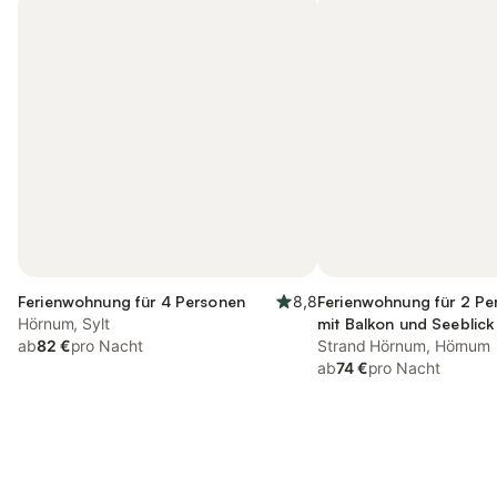
Ferienwohnung für 4 Personen
8,8
Ferienwohnung für 2 Pe
Hörnum, Sylt
mit Balkon und Seeblick
ab
82 €
pro Nacht
Ausblick
Strand Hörnum, Hörnum
ab
74 €
pro Nacht