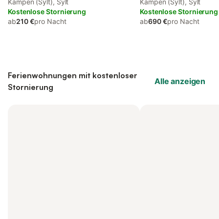
Kampen (Sylt), Sylt
Terrasse und Garten
Kampen (Sylt), Sylt
Kostenlose Stornierung
Kostenlose Stornierung
ab
210 €
pro Nacht
ab
690 €
pro Nacht
Ferienwohnungen mit kostenloser
Alle anzeigen
Stornierung