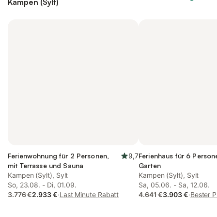
Kampen (Sylt)
Ferienwohnung für 2 Personen,
9,7
Ferienhaus für 6 Person
mit Terrasse und Sauna
Garten
Kampen (Sylt), Sylt
Kampen (Sylt), Sylt
So, 23.08. - Di, 01.09.
Sa, 05.06. - Sa, 12.06.
3.776 €
2.933 €
·
Last Minute Rabatt
4.641 €
3.903 €
·
Bester P