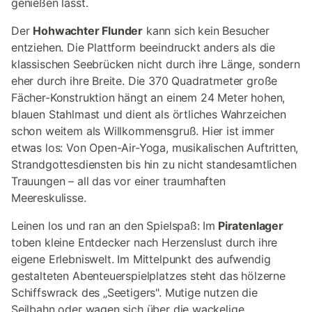
genießen lässt.
Der
Hohwachter Flunder
kann sich kein Besucher
entziehen. Die Plattform beeindruckt anders als die
klassischen Seebrücken nicht durch ihre Länge, sondern
eher durch ihre Breite. Die 370 Quadratmeter große
Fächer-Konstruktion hängt an einem 24 Meter hohen,
blauen Stahlmast und dient als örtliches Wahrzeichen
schon weitem als Willkommensgruß. Hier ist immer
etwas los: Von Open-Air-Yoga, musikalischen Auftritten,
Strandgottesdiensten bis hin zu nicht standesamtlichen
Trauungen – all das vor einer traumhaften
Meereskulisse.
Leinen los und ran an den Spielspaß: Im
Piratenlager
toben kleine Entdecker nach Herzenslust durch ihre
eigene Erlebniswelt. Im Mittelpunkt des aufwendig
gestalteten Abenteuerspielplatzes steht das hölzerne
Schiffswrack des „Seetigers". Mutige nutzen die
Seilbahn oder wagen sich über die wackelige