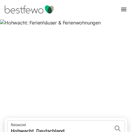
Hohwacht: Ferienhäuser &
Ferienwohnungen
Vergleichen Sie 162 Unterkünfte in Hohwacht und buchen Sie
zum besten Preis!
Reiseziel
Hohwacht, Deutschland