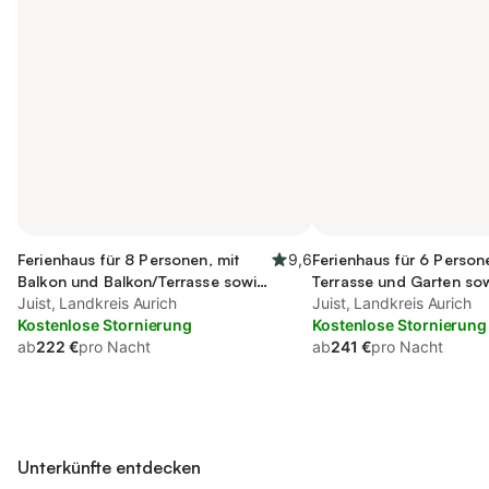
Ferienhaus für 8 Personen, mit
9,6
Ferienhaus für 6 Person
Balkon und Balkon/Terrasse sowie
Terrasse und Garten so
Terrasse und Garten
Juist, Landkreis Aurich
Juist, Landkreis Aurich
Kostenlose Stornierung
Kostenlose Stornierung
ab
222 €
pro Nacht
ab
241 €
pro Nacht
Unterkünfte entdecken