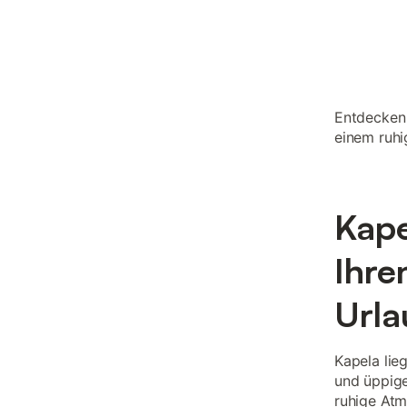
Entdecken 
einem ruh
Kape
Ihre
Urla
Kapela lie
und üppige
ruhige Atm