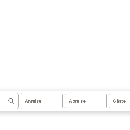
·
tien
Kapela
user & Ferienwohnungen
 und buchen Sie zum besten Preis!
Anreise
Abreise
Gäste