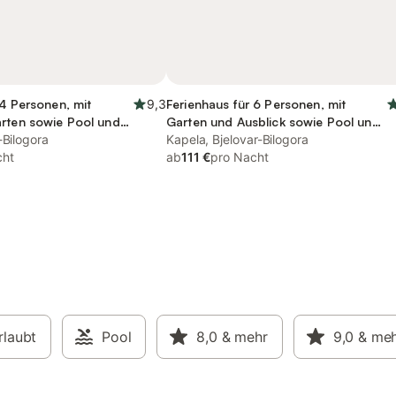
14 Personen, mit
9,3
Ferienhaus für 6 Personen, mit
arten sowie Pool und
Garten und Ausblick sowie Pool und
-Bilogora
Sauna, mit Haustier
Kapela, Bjelovar-Bilogora
cht
ab
111 €
pro Nacht
rlaubt
Pool
8,0
& mehr
9,0
& me