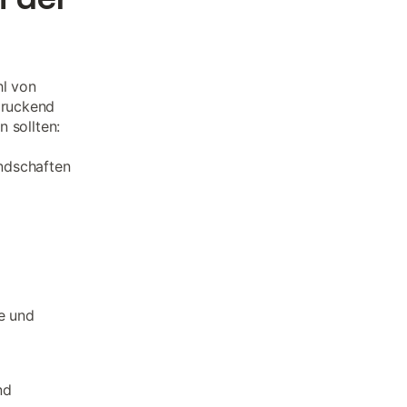
hl von
druckend
n sollten:
ndschaften
ne und
nd