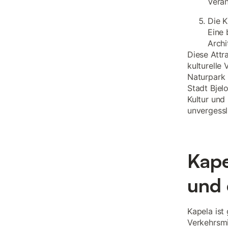
Veran
Die K
Eine 
Archi
Diese Attr
kulturelle
Naturpark 
Stadt Bjel
Kultur und
unvergessl
Kape
und 
Kapela ist
Verkehrsmi