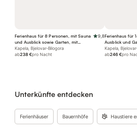
Ferienhaus für 8 Personen, mit Sauna
9,8
Ferienhaus für 
und Ausblick sowie Garten, mit
Ausblick und G
Haustier
Kapela, Bjelovar-Bilogora
Sauna
Kapela, Bjelovar
ab
238 €
pro Nacht
ab
246 €
pro Na
Unterkünfte entdecken
Ferienhäuser
Bauernhöfe
Haustiere e