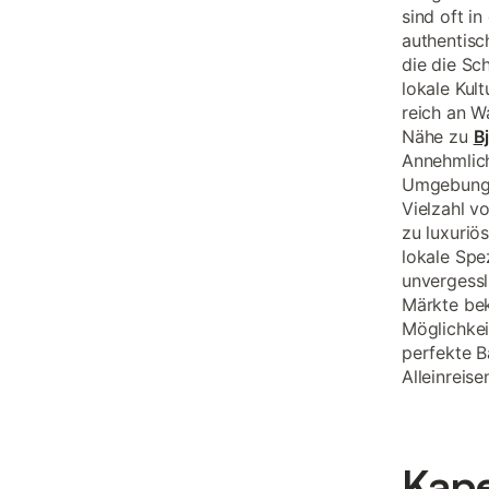
sind oft i
authentisc
die die Sc
lokale Kul
reich an W
Nähe zu
B
Annehmlich
Umgebung v
Vielzahl v
zu luxuriö
lokale Spe
unvergessli
Märkte bek
Möglichkeit
perfekte B
Alleinreis
Kape