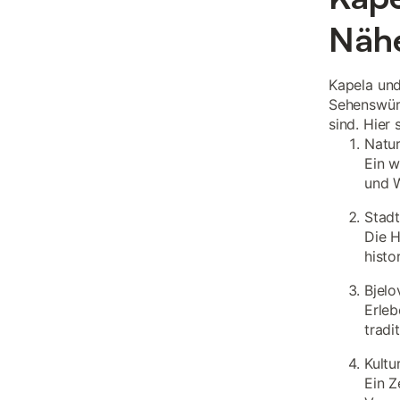
Nähe
Kapela und
Sehenswürd
sind. Hier 
Natu
Ein w
und 
Stadt
Die H
histo
Bjelo
Erleb
tradi
Kultu
Ein Z