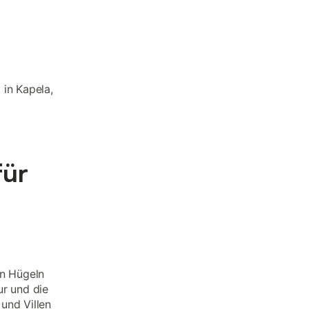
 in Kapela,
für
en Hügeln
ur und die
und Villen