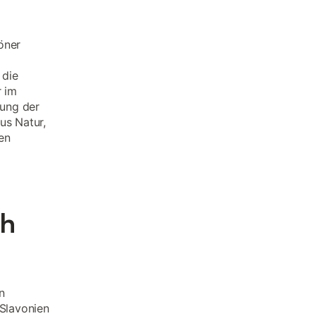
öner
 die
r im
dung der
us Natur,
en
ch
n
 Slavonien