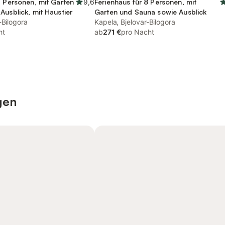
5 Personen, mit Garten
9,6
Ferienhaus für 8 Personen, mit
Ausblick, mit Haustier
Garten und Sauna sowie Ausblick
-Bilogora
Kapela, Bjelovar-Bilogora
ht
ab
271 €
pro Nacht
gen