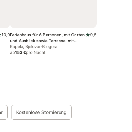
10,0
Ferienhaus für 6 Personen, mit Garten
9,5
und Ausblick sowie Terrasse, mit
Haustier
Kapela, Bjelovar-Bilogora
ab
153 €
pro Nacht
hr
Kostenlose Stornierung