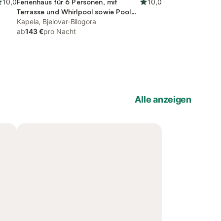
10,0
Ferienhaus für 6 Personen, mit
10,0
Terrasse und Whirlpool sowie Pool
und Garten
Kapela, Bjelovar-Bilogora
ab
143 €
pro Nacht
Alle anzeigen