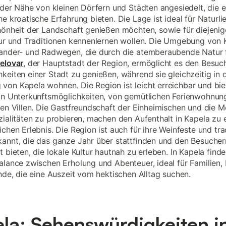
n der Nähe von kleinen Dörfern und Städten angesiedelt, die e
he kroatische Erfahrung bieten. Die Lage ist ideal für Naturli
hönheit der Landschaft genießen möchten, sowie für diejenige
tur und Traditionen kennenlernen wollen. Die Umgebung von K
ander- und Radwegen, die durch die atemberaubende Natur f
jelovar
, der Hauptstadt der Region, ermöglicht es den Besuch
keiten einer Stadt zu genießen, während sie gleichzeitig in 
on Kapela wohnen. Die Region ist leicht erreichbar und bie
on Unterkunftsmöglichkeiten, von gemütlichen Ferienwohnung
sen Villen. Die Gastfreundschaft der Einheimischen und die Mö
zialitäten zu probieren, machen den Aufenthalt in Kapela zu
chen Erlebnis. Die Region ist auch für ihre Weinfeste und tra
annt, die das ganze Jahr über stattfinden und den Besucher
 bieten, die lokale Kultur hautnah zu erleben. In Kapela finde
alance zwischen Erholung und Abenteuer, ideal für Familien,
ende, die eine Auszeit vom hektischen Alltag suchen.
la: Sehenswürdigkeiten i