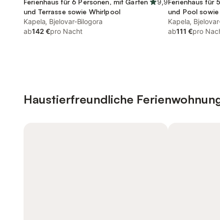
Ferienhaus für 6 Personen, mit Garten
9,9
Ferienhaus für 
und Terrasse sowie Whirlpool
und Pool sowie 
Kapela, Bjelovar-Bilogora
Kapela, Bjelovar
ab
142 €
pro Nacht
ab
111 €
pro Nac
Haustierfreundliche Ferienwohnun