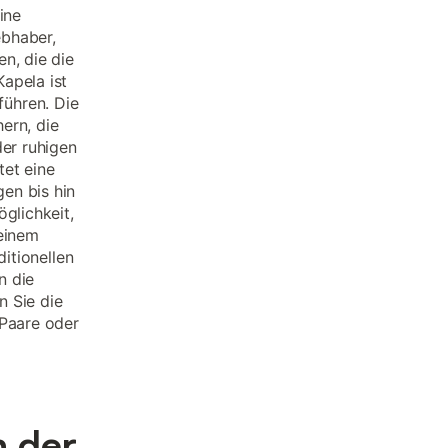
ine
ebhaber,
n, die die
apela ist
ühren. Die
ern, die
der ruhigen
tet eine
en bis hin
glichkeit,
 einem
ditionellen
n die
n Sie die
 Paare oder
n der