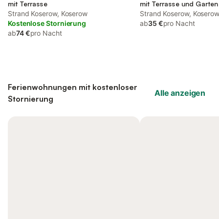
mit Terrasse
mit Terrasse und Garten
Strand Koserow, Koserow
Seeblick
Strand Koserow, Kosero
Kostenlose Stornierung
ab
35 €
pro Nacht
ab
74 €
pro Nacht
Ferienwohnungen mit kostenloser
Alle anzeigen
Stornierung