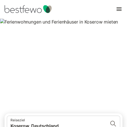
Ferienwohnungen und
Ferienhäuser in Koserow mieten
Vergleichen Sie 665 Unterkünfte in Koserow und buchen Sie
zum besten Preis!
Reiseziel
Koserow, Deutschland