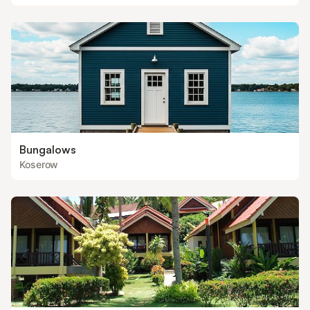
Bungalows
Koserow