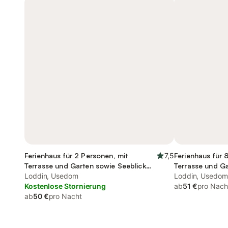
Ferienhaus für 2 Personen, mit
7,5
Ferienhaus für 
Terrasse und Garten sowie Seeblick
Terrasse und G
und Ausblick
Loddin, Usedom
Loddin, Usedom
Kostenlose Stornierung
ab
51 €
pro Nach
ab
50 €
pro Nacht