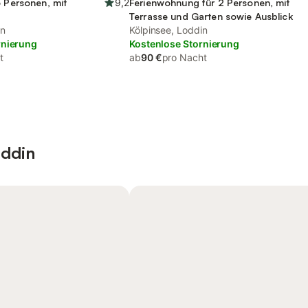
6 Personen, mit
9,2
Ferienwohnung für 2 Personen, mit
Terrasse und Garten sowie Ausblick
in
Kölpinsee, Loddin
rnierung
Kostenlose Stornierung
t
ab
90 €
pro Nacht
oddin