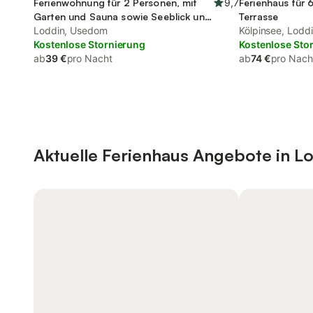
Ferienwohnung für 2 Personen, mit
9,7
Ferienhaus für 
Garten und Sauna sowie Seeblick und
Terrasse
Ausblick
Loddin, Usedom
Kölpinsee, Lodd
Kostenlose Stornierung
Kostenlose Sto
ab
39 €
pro Nacht
ab
74 €
pro Nach
Aktuelle Ferienhaus Angebote in L