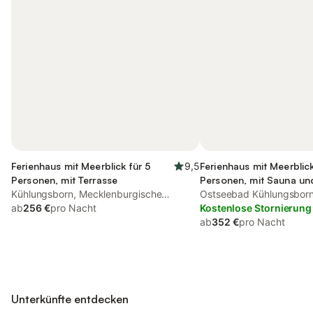
Ferienhaus mit Meerblick für 5
9,5
Ferienhaus mit Meerblick
Personen, mit Terrasse
Personen, mit Sauna un
Kühlungsborn, Mecklenburgische
mit Haustier
Ostseebad Kühlungsborn
Ostseeküste
ab
256 €
pro Nacht
Kostenlose Stornierung
ab
352 €
pro Nacht
Unterkünfte entdecken