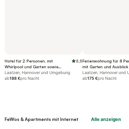
Hotel für 2 Personen, mit
8,6
Ferienwohnung für 8 Pe
Whirlpool und Garten sowie
mit Garten und Ausblick
Sauna, kinderfreundlich
Laatzen, Hannover und Umgebung
Laatzen, Hannover und
ab
188 €
pro Nacht
ab
175 €
pro Nacht
FeWos & Apartments mit Internet
Alle anzeigen