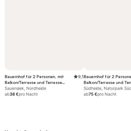
Bauernhof für 2 Personen, mit
9,1
Bauernhof für 2 Persone
Balkon/Terrasse und Terrasse
Balkon/Terrasse und Ter
sowie Garten und Sauna
Sauensiek, Nordheide
sowie Garten und Saun
Südheide, Naturpark Sü
ab
38 €
pro Nacht
ab
75 €
pro Nacht