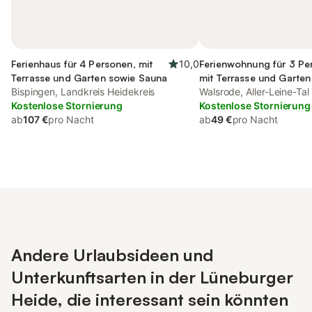
Ferienhaus für 4 Personen, mit
10,0
Ferienwohnung für 3 Pe
Terrasse und Garten sowie Sauna
mit Terrasse und Garten
Bispingen, Landkreis Heidekreis
Sauna
Walsrode, Aller-Leine-Tal
Kostenlose Stornierung
Kostenlose Stornierung
ab
107 €
pro Nacht
ab
49 €
pro Nacht
Andere Urlaubsideen und
Unterkunftsarten in der Lüneburger
Heide, die interessant sein könnten